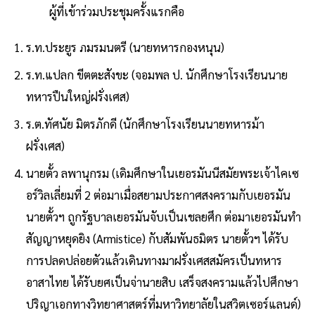
ผู้ที่เข้าร่วมประชุมครั้งแรกคือ
ร.ท.ประยูร ภมรมนตรี (นายทหารกองหนุน)
ร.ท.แปลก ขีตตะสังขะ (จอมพล ป. นักศึกษาโรงเรียนนาย
ทหารปืนใหญ่ฝรั่งเศส)
ร.ต.ทัศนัย มิตรภักดี (นักศึกษาโรงเรียนนายทหารม้า
ฝรั่งเศส)
นายตั้ว ลพานุกรม (เดิมศึกษาในเยอรมันนีสมัยพระเจ้าไคเซ
อร์วิลเลี่ยมที่ 2 ต่อมาเมื่อสยามประกาศสงครามกับเยอรมัน
นายตั้วฯ ถูกรัฐบาลเยอรมันจับเป็นเชลยศึก ต่อมาเยอรมันทำ
สัญญาหยุดยิง (Armistice) กับสัมพันธมิตร นายตั้วฯ ได้รับ
การปลดปล่อยตัวแล้วเดินทางมาฝรั่งเศสสมัครเป็นทหาร
อาสาไทย ได้รับยศเป็นจ่านายสิบ เสร็จสงครามแล้วไปศึกษา
ปริญาเอกทางวิทยาศาสตร์ที่มหาวิทยาลัยในสวิตเซอร์แลนด์)