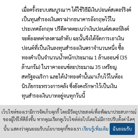
เมื่อครั้งระบบสมบูรณาฯ ได้ใช้วิธีมีเงินปอนด์สเตอร์ริงค์
เป็นทุนสำรองเงินตราฝากธนาคารอังกฤษไว้ใน
ประเทศอังกฤษ ปรีดีคาดคะเนว่าเงินปอนด์สเตอร์ลิงค์
จะต้องลดค่าลงตามลำดับ ฉะนั้นจึงได้จัดการเอาเงิน
ปอนด์ที่เป็นเงินลงทุนสำรองเงินตราจำนวนหนึ่ง ซื้อ
ทองคำเป็นจำนวนน้ำหนักประมาณ 1 ล้านออนซ์ (35
ล้านกรัม) ในราคาออนซ์ละประมาณ 35 เหรียญ
สหรัฐอเมริกา และได้นำทองคำนั้นมาเก็บไว้ในห้อง
นิรภัยกระทรวงการคลัง ซึ่งยังคงรักษาไว้เป็นเงิน
ทุนสำรองเงินบาทอยู่จนทุกวันนี้
บัดนี้ทองคำในตลาดโลกมีราคาประมาณออนซ์ละ 350
เว็บไซต์ของเรามีการจัดเก็บคุกกี้ โดยมีวัตถุประสงค์เพื่อพัฒนาประสบการณ์
เหรียญสหรัฐฯ ฉะนั้นต้นทุนที่ปรีดีในฐานะรัฐมนตรีคลัง
ของผู้ใช้ให้ดียิ่งขึ้น หากคุณเรียกดูเว็บไซต์ต่อไปโดยไม่มีการปรับตั้งค่าใดๆ
ได้ใช้จ่ายเพื่อซื้อทองคำเข้ามาเก็บในห้องริรภัยของกระ
นั้น แสดงว่าคุณยอมรับนโยบายคุกกี้ของเรา
เรียนรู้เพิ่มเติม
ฉันยอมรับ