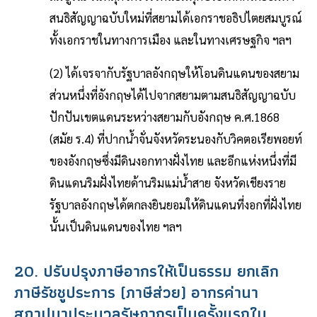
สนธิสัญญาฉบับใหม่ที่สยามได้เอกราชอธิปไตยสมบูรณ์
ทั้งเอกราชในทางการเมือง และในทางเศรษฐกิจ ฯลฯ
(2) ได้เจรจากับรัฐบาลอังกฤษให้โอนดินแดนของสยาม
ส่วนหนึ่งที่อังกฤษได้ไปจากสยามตามสนธิสัญญาฉบับ
ปักปันเขตแดนระหว่างสยามกับอังกฤษ ค.ศ.1868
(สมัย ร.4) ที่ปากน้ำจั่นจังหวัดระนองกับวิคตอเรียพอยท์
ของอังกฤษซึ่งมีดินงอกทางฝั่งไทย และอีกแห่งหนึ่งที่มี
ดินแดนริมฝั่งไทยด้านริมแม่น้ำสาย จังหวัดเชียงราย
รัฐบาลอังกฤษได้ตกลงยินยอมให้ดินแดนที่งอกที่ฝั่งไทย
นั้นเป็นดินแดนของไทย ฯลฯ
20. ปรับปรุงภาษีอากรให้เป็นธรรม ยกเลิก
ภาษีรัชชูประการ (ภาษีส่วย) อากรค่านา
สถาปนาประมวลรัษฎากรเป็นครั้งแรกใน