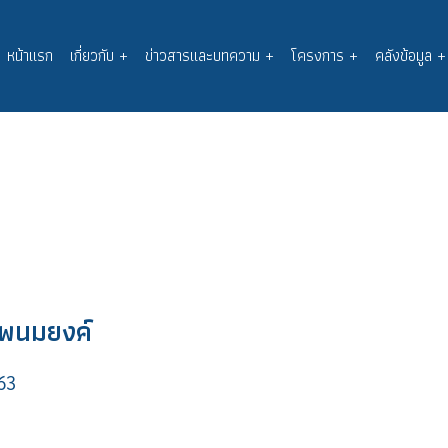
หน้าแรก
เกี่ยวกับ
+
ข่าวสารและบทความ
+
โครงการ
+
คลังข้อมูล
+
Main
navigation
ี พนมยงค์
63