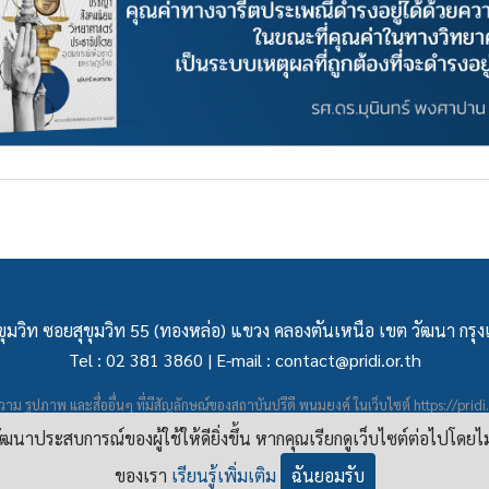
ุมวิท ซอยสุขุมวิท 55 (ทองหล่อ) แขวง คลองตันเหนือ เขต วัฒนา กร
Tel : 02 381 3860 | E-mail :
contact@pridi.or.th
าม รูปภาพ และสื่ออื่นๆ ที่มีสัญลักษณ์ของสถาบันปรีดี พนมยงค์ ในเว็บไซต์
https://pridi
ผยแพร่ภายใต้สัญญาอนุญาต
ครีเอทีฟคอมมอนส์แบบแสดงที่มา-ไม่ใช่เชิงพาณิชย์ 4.0 สา
อพัฒนาประสบการณ์ของผู้ใช้ให้ดียิ่งขึ้น หากคุณเรียกดูเว็บไซต์ต่อไปโดยไ
ของเรา
เรียนรู้เพิ่มเติม
ฉันยอมรับ