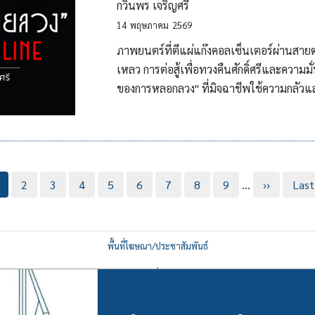
กวินพร เจริญศรี
14
พฤษภาคม
2569
ภาพยนตร์ที่ตีแผ่แก๊งคอลเซ็นเตอร์ผ่านสายตาข
เหลว การต่อสู้เพื่อทวงคืนศักดิ์ศรีและความมั
ของการหลอกลวง" ที่มิจฉาชีพใช้ความกลัว
urrent
Page
2
Page
3
Page
4
Page
5
Page
6
Page
7
Page
8
Page
9
…
Next
››
Last
Last
age
page
pag
พื้นที่โฆษณา/ประชาสัมพันธ์