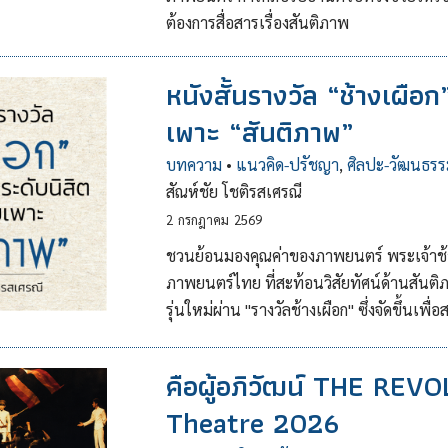
ต้องการสื่อสารเรื่องสันติภาพ
หนังสั้นรางวัล “ช้างเผือ
เพาะ “สันติภาพ”
บทความ
•
แนวคิด-ปรัชญา
,
ศิลปะ-วัฒนธรร
สัณห์ชัย โชติรสเศรณี
2
กรกฎาคม
2569
ชวนย้อนมองคุณค่าของภาพยนตร์ พระเจ้าช้า
ภาพยนตร์ไทย ที่สะท้อนวิสัยทัศน์ด้านสันต
รุ่นใหม่ผ่าน "รางวัลช้างเผือก" ซึ่งจัดขึ้น
คือผู้อภิวัฒน์ THE REV
Theatre 2026