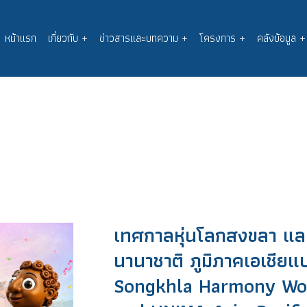
หน้าแรก
เกี่ยวกับ
+
ข่าวสารและบทความ
+
โครงการ
+
คลังข้อมูล
+
Main
navigation
เทศกาลหุ่นโลกสงขลา และ
นานาชาติ ภูมิภาคเอเชีย
Songkhla Harmony Wor