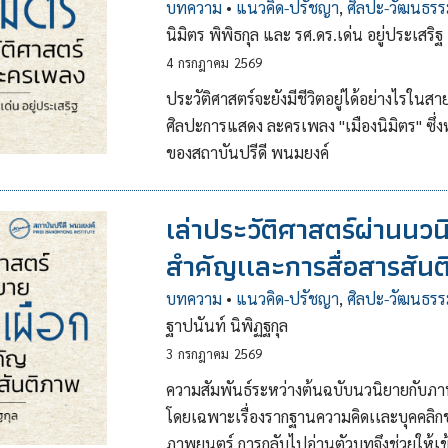
บทความ
•
แนวคิด-ปรัชญา
,
ศิลปะ-วัฒนธรร
นิมิตร พิพิธกุล และ รศ.ดร.เด่น อยู่ประเสริฐ
4
กรกฎาคม
2569
ประวัติศาสตร์จะยังมีชีวิตอยู่ได้อย่างไรใ
ศิลปะการแสดง ละครเพลง "เมืองนิมิตร" ซึ่ง
ของสถาบันปรีดี พนมยงค์
เล่าประวัติศาสตร์ผ่านนวน
สำคัญเเละการสื่อสารสัน
บทความ
•
แนวคิด-ปรัชญา
,
ศิลปะ-วัฒนธรร
ฐาปนันท์ นิพิฏฐกุล
3
กรกฎาคม
2569
ความสัมพันธ์ระหว่างต้นฉบับนวนิยายกับภาพ
โดยเฉพาะเรื่องรากฐานความคิดเเละบุคคลิก
ภาพยนตร์ การกลับไปอ่านตัวบทจึงช่วยให้เ