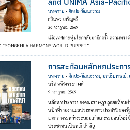
and UNIMA Asia-Pacifi
บทความ
•
ศิลปะ-วัฒนธรรม
กวินพร เจริญศรี
26
กรกฎาคม
2569
เมื่อเทศกาลหุ่นโลกกลับมาอีกครั้ง ความทรง
า ในชื่อ “SONGKHLA HARMONY WORLD PUPPET”
การสะท้อนหลักหกประการ 
บทความ
•
ศิลปะ-วัฒนธรรม
,
บทสัมภาษณ์
,
นริศ จรัสจรรยาวงศ์
9
กรกฎาคม
2569
หลักหกประการของคณะราษฎร ถูกสะท้อนผ่านสื่
หน้าที่รายงานผลประกอบการประจำปีของรัฐ
แตกต่างระหว่างระบอบเก่าและระบอบใหม่ จึ
ประชาชนเป็นหลักสำคัญ