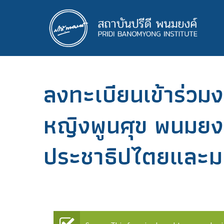
ข้าม
ไป
ยัง
เนื้อหา
หลัก
ลงทะเบียนเข้าร่วมง
หญิงพูนศุข พนมยงค
ประชาธิปไตยและมน