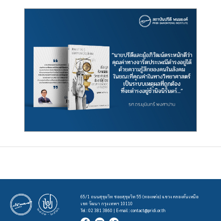
65/1 ถนนสุขุมวิท ซอยสุขุมวิท 55 (ทองหล่อ) แขวง คลองตันเหนือ
เขต วัฒนา กรุงเทพฯ 10110
Tel : 02 381 3860 | E-mail :
contact@pridi.or.th