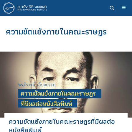
ข้าม
ไป
ยัง
เนื้อหา
ความขัดแย้งภายในคณะราษฏร
หลัก
ความขัดแย้งภายในคณะราษฎรที่มีผลต่อ
หนังสือพิมพ์