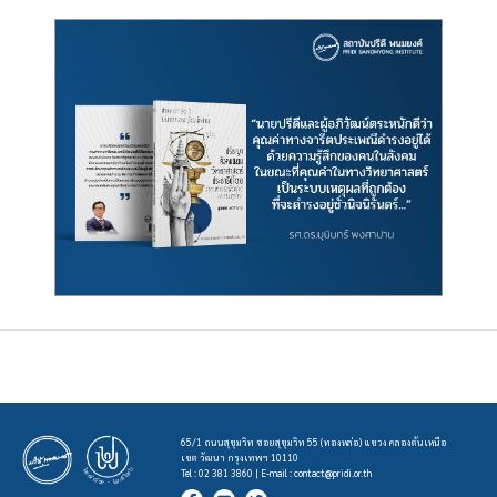
65/1 ถนนสุขุมวิท ซอยสุขุมวิท 55 (ทองหล่อ) แขวง คลองตันเหนือ
เขต วัฒนา กรุงเทพฯ 10110
Tel : 02 381 3860 | E-mail :
contact@pridi.or.th