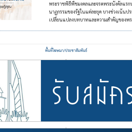
พระราชพิธีพืชมงคลและจรดพระนังคัลแรก
นาฏกรรมของรัฐในแต่ละยุค บางช่วงเน้นประ
เปลี่ยนแปลงบทบาทและความสำคัญของพระ
พื้นที่โฆษณา/ประชาสัมพันธ์