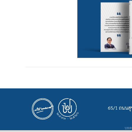
65/1 ถนนสุข
บทคว