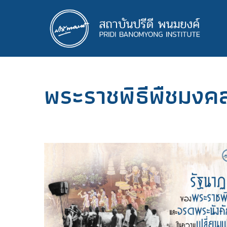
ข้าม
ไป
ยัง
เนื้อหา
หลัก
พระราชพิธีพืชมงค