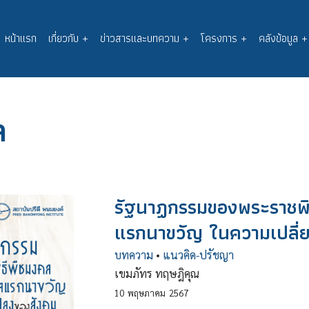
หน้าแรก
เกี่ยวกับ
+
ข่าวสารและบทความ
+
โครงการ
+
คลังข้อมูล
+
Main
navigation
ล
รัฐนาฏกรรมของพระราชพิ
แรกนาขวัญ ในความเปลี
บทความ
•
แนวคิด-ปรัชญา
เขมภัทร ทฤษฎิคุณ
10
พฤษภาคม
2567