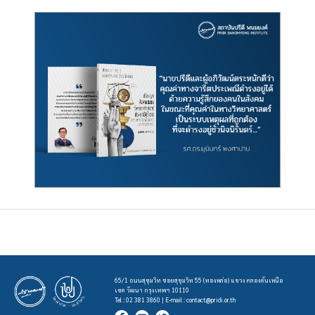
65/1 ถนนสุขุมวิท ซอยสุขุมวิท 55 (ทองหล่อ) แขวง คลองตันเหนือ
เขต วัฒนา กรุงเทพฯ 10110
Tel : 02 381 3860 | E-mail :
contact@pridi.or.th