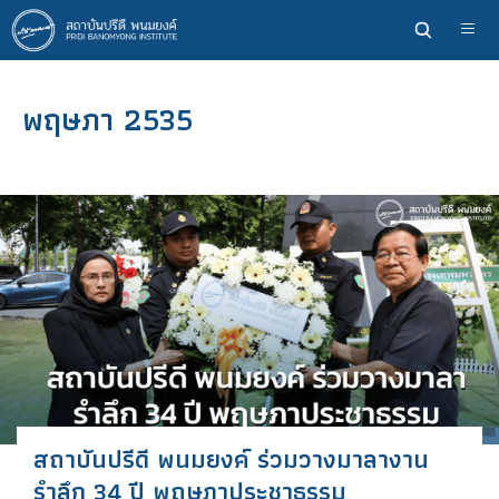
ข้าม
ไป
ยัง
เนื้อหา
พฤษภา 2535
หลัก
สถาบันปรีดี​ พนม​ยงค์ ร่วมวางมาลางาน​
รำลึก 34 ปี พฤษภา​ประชา​ธรรม​