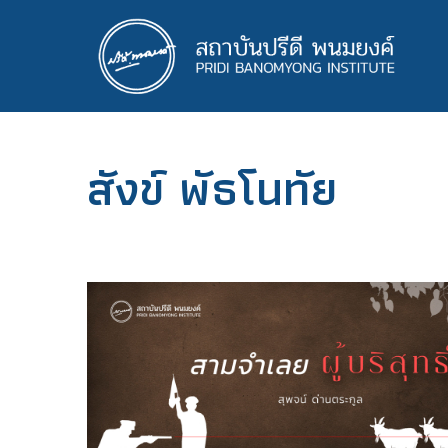
ข้าม
ไป
ยัง
เนื้อหา
หลัก
สังข์ พัธโนทัย