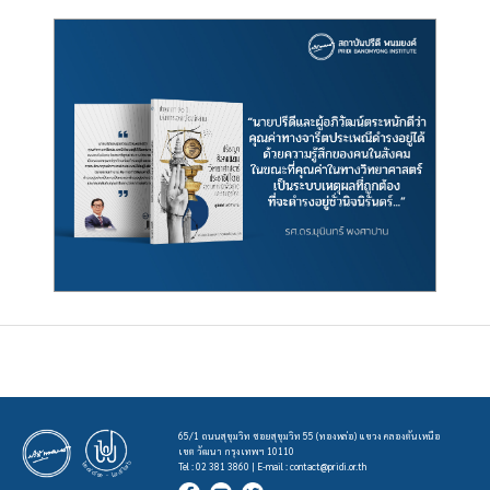
65/1 ถนนสุขุมวิท ซอยสุขุมวิท 55 (ทองหล่อ) แขวง คลองตันเหนือ
เขต วัฒนา กรุงเทพฯ 10110
Tel : 02 381 3860 | E-mail :
contact@pridi.or.th