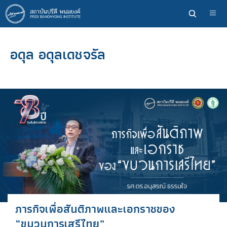
ข้าม
ไป
ยัง
เนื้อหา
อดุล อดุลเดชจรัล
หลัก
ภารกิจเพื่อสันติภาพและเอกราชของ
“ขบวนการเสรีไทย”