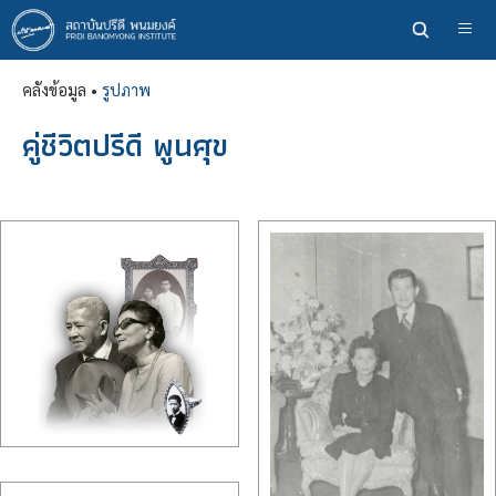
ข้าม
ไป
ยัง
คลังข้อมูล •
รูปภาพ
เนื้อหา
หลัก
คู่ชีวิตปรีดี พูนศุข