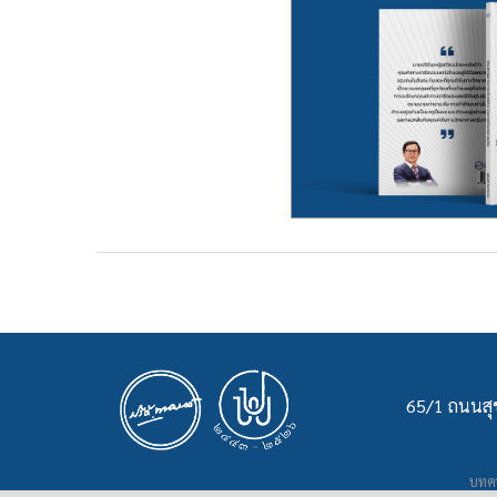
65/1 ถนนสุข
บทคว