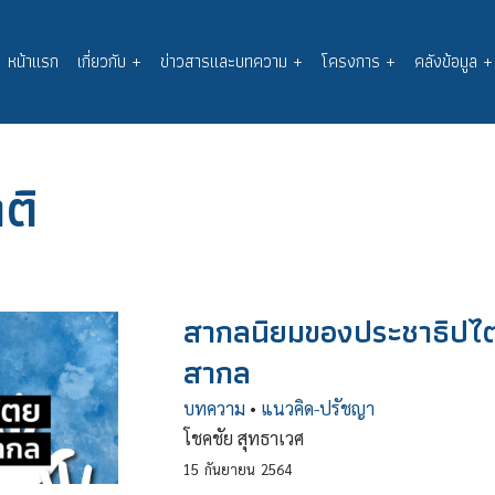
หน้าแรก
เกี่ยวกับ
+
ข่าวสารและบทความ
+
โครงการ
+
คลังข้อมูล
+
Main
navigation
ติ
สากลนิยมของประชาธิปไ
สากล
บทความ
•
แนวคิด-ปรัชญา
โชคชัย สุทธาเวศ
15
กันยายน
2564