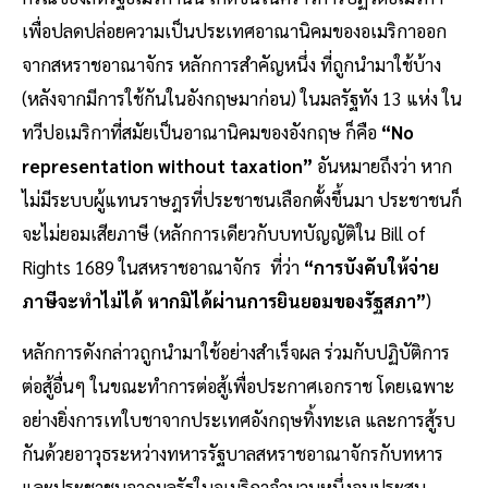
เพื่อปลดปล่อยความเป็นประเทศอาณานิคมของอเมริกาออก
จากสหราชอาณาจักร หลักการสำคัญหนึ่ง ที่ถูกนำมาใช้บ้าง
(หลังจากมีการใช้กันในอังกฤษมาก่อน) ในมลรัฐทัง 13 แห่ง ใน
ทวีปอเมริกาที่สมัยเป็นอาณานิคมของอังกฤษ ก็คือ
“No
representation without taxation”
อันหมายถึงว่า หาก
ไม่มีระบบผู้แทนราษฎรที่ประชาชนเลือกตั้งขึ้นมา ประชาชนก็
จะไม่ยอมเสียภาษี (หลักการเดียวกับบทบัญญัติใน Bill of
Rights 1689 ในสหราชอาณาจักร ที่ว่า
“การบังคับให้จ่าย
ภาษีจะทำไม่ได้ หากมิได้ผ่านการยินยอมของรัฐสภา”
)
หลักการดังกล่าวถูกนำมาใช้อย่างสำเร็จผล ร่วมกับปฏิบัติการ
ต่อสู้อื่นๆ ในขณะทำการต่อสู้เพื่อประกาศเอกราช โดยเฉพาะ
อย่างยิ่งการเทใบชาจากประเทศอังกฤษทิ้งทะเล และการสู้รบ
กันด้วยอาวุธระหว่างทหารรัฐบาลสหราชอาณาจักรกับทหาร
และประชาชนจากมลรัฐในอเมริกาจำนวนหนึ่งจนประสบ