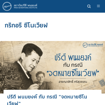
ข้าม
ไป
ยัง
เนื้อหา
กริกอรี ซีโนเวียฟ
หลัก
ปรีดี พนมยงค์ กับ กรณี “จดหมายซีโน
เวียฟ”