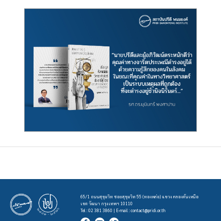
65/1 ถนนสุขุมวิท ซอยสุขุมวิท 55 (ทองหล่อ) แขวง คลองตันเหนือ
เขต วัฒนา กรุงเทพฯ 10110
Tel : 02 381 3860 | E-mail :
contact@pridi.or.th