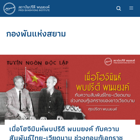
ข้าม
ไป
ยัง
เนื้อหา
กองพันแห่งสยาม
หลัก
เมื่อโฮจิมินห์พบปรีดี พนมยงค์ กับความ
สัมพันธ์ไทย-เวียดนาม ช่วงกอบกู้เอกราช