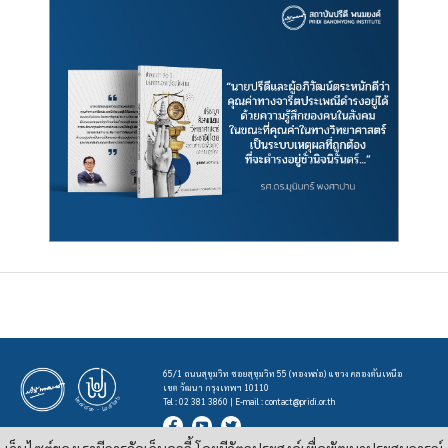
65/1 ถนนสุขุมวิท ซอยสุขุมวิท 55 (ทองหล่อ) แขวง คลองตันเหนือ
เขต วัฒนา กรุงเทพฯ 10110
Tel : 02 381 3860 | E-mail :
contact@pridi.or.th