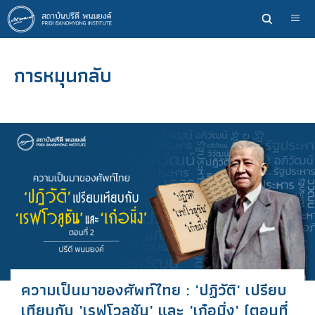
ข้าม
ไป
ยัง
เนื้อหา
การหมุนกลับ
หลัก
ความเป็นมาของศัพท์ไทย : 'ปฏิวัติ' เปรียบ
เทียบกับ 'เรฟโวลูชัน' และ 'เก๋อมิ่ง' (ตอนที่