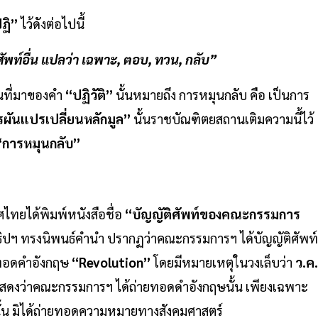
ฏิ”
ไว้ดังต่อไปนี้
ัพท์อื่น แปลว่า เฉพาะ, ตอบ, ทวน, กลับ”
ป็นที่มาของคำ
“ปฏิวัติ”
นั้นหมายถึง การหมุนกลับ คือ เป็นการ
รผันแปรเปลี่ยนหลักมูล”
นั้นราชบัณฑิตยสถานเติมความนี้ไว้
การหมุนกลับ”
ไทยได้พิมพ์หนังสือชื่อ
“บัญญัติศัพท์ของคณะกรรมการ
าธิปฯ ทรงนิพนธ์คำนำ ปรากฏว่าคณะกรรมการฯ ได้บัญญัติศัพท์
ยทอดคำอังกฤษ
“Revolution”
โดยมีหมายเหตุในวงเล็บว่า
ว.ค.
นี้แสดงว่าคณะกรรมการฯ ได้ถ่ายทอดดำอังกฤษนั้น เพียงเฉพาะ
้น มิได้ถ่ายทอดความหมายทางสังคมศาสตร์