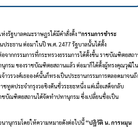
ห่งรัฐบาลคณะราษฎรได้มีคำสั่งตั้ง
“กรรมการชำระ
นประธาน ต่อมาในปี พ.ศ. 2477 รัฐบาลนั้นได้ตั้ง
มต่อจากกรรมการที่กระทรวงธรรมการได้ตั้งขึ้น ราชบัณฑิตยสถ
นุกรม ของราชบัณฑิตยสถานแล้ว ต่อมาก็ได้ตั้งผู้ทรงคุณวุฒิใ
ะเจ้าวรวงศ์เธอองค์นั้นก็ทรงเป็นประธานกรรมการตลอดมาจนถึ
ทูตประจำกรุงวอชิงตันชั่วระยะหนึ่ง แต่เมื่อเสด็จกลับ
บัณฑิตยสถานได้จัดทำปทานุกรม ซึ่งเปลี่ยนชื่อเป็น
จนานุกรมโดยให้ความหมายดังต่อไปนี้
“ปฏิวัติ น. การหมุน