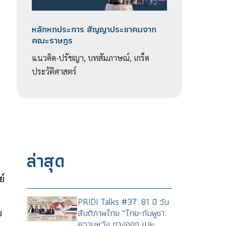
หลักหกประการ สัญญาประชาคมจาก
คณะราษฎร
แนวคิด-ปรัชญา, บทสัมภาษณ์, เกร็ด
ประวัติศาสตร์
อ
ล่าสุด
ย์
PRIDI Talks #37: 81 ปี วัน
สันติภาพไทย “ไทย-กัมพูชา:
ย
ความหวัง ทางออก และ