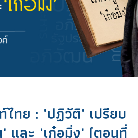
ไทย : 'ปฏิวัติ' เปรียบ
' และ 'เก๋อมิ่ง' (ตอนที่