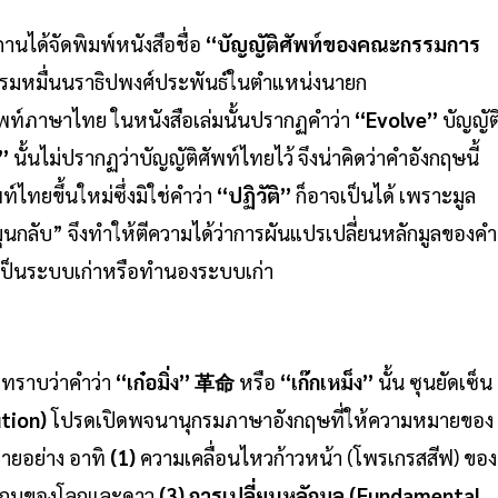
านได้จัดพิมพ์หนังสือชื่อ
“บัญญัติศัพท์ของคณะกรรมการ
รมหมื่นนราธิปพงศ์ประพันธ์ในตำแหน่งนายก
ท์ภาษาไทย ในหนังสือเล่มนั้นปรากฏคำว่า
“Evolve”
บัญญัต
n”
นั้นไม่ปรากฏว่าบัญญัติศัพท์ไทยไว้ จึงน่าคิดว่าคำอังกฤษนี้
ไทยขึ้นใหม่ซึ่งมิใช่คำว่า
“ปฏิวัติ”
ก็อาจเป็นได้ เพราะมูล
นกลับ” จึงทำให้ตีความได้ว่าการผันแปรเปลี่ยนหลักมูลของคำ
เป็นระบบเก่าหรือทำนองระบบเก่า
่ทราบว่าคำว่า
“เก๋อมิ่ง” 革命
หรือ
“เก๊กเหม็ง”
นั้น ซุนยัดเซ็น
tion)
โปรดเปิดพจนานุกรมภาษาอังกฤษที่ให้ความหมายของ
ลายอย่าง อาทิ
(1)
ความเคลื่อนไหวก้าวหน้า (โพรเกรสสีฟ) ของ
แกนของโลกและดาว
(3)
การเปลี่ยนหลักมูล (Fundamental