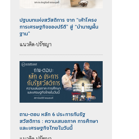
ปฐมบทแห่งสวัสดิการ จาก “เค้าโครง
การเศรษฐกิจของปรีดี” สู่ “บำนาญพื้น
ฐาน”
แนวคิด-ปรัชญา
ถาม-ตอบ หลัก 6 ประการกับรัฐ
สวัสดิการ : ความเสมอภาค การศึกษา
และเศรษฐกิจไทยในวันนี้
แนวคิด-ปรัชญา