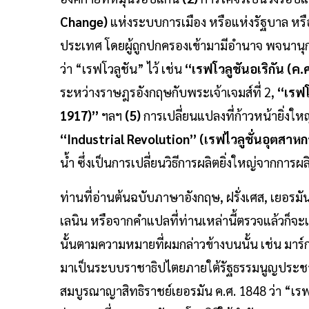
Change)
แห่งระบบการเมือง หรือแห่งรัฐบาล หร
ประเทศ โดยผู้ถูกปกครองเข้ามามีอำนาจ พจนานุ
ว่า “เรฟโวลูชัน” ไว้ เช่น
“เรฟโวลูชันอเริกัน (ค.
ระหว่างราษฎรอังกฤษกับพระเจ้าเจมส์ที่ 2,
“เรฟโ
1917)”
ฯลฯ
(5)
การเปลี่ยนแปลงที่ก้าวหน้ายิ่ง
“Industrial Revolution” (เรฟไวลูชั่นอุตสาห
น้ำ ซึ่งเป็นการเปลี่ยนวิธีการผลิตยิ่งใหญ่จากการผ
ท่านที่อ่านต้นฉบับภาษาอังกฤษ, ฝรั่งเศส, เยอรมัน
เลนิน หรือจากคำแปลที่ท่านเหล่านี้ตรวจแล้วก็จะเห
นั้นตามความหมายที่ผมกล่าวข้างบนนั้น เช่น มาร์
มาเป็นระบบราชาธิปไตยภายใต้รัฐธรรมนูญประชาธิป
สมบูรณาญาสิทธิราชย์เยอรมัน ค.ศ. 1848 ว่า “