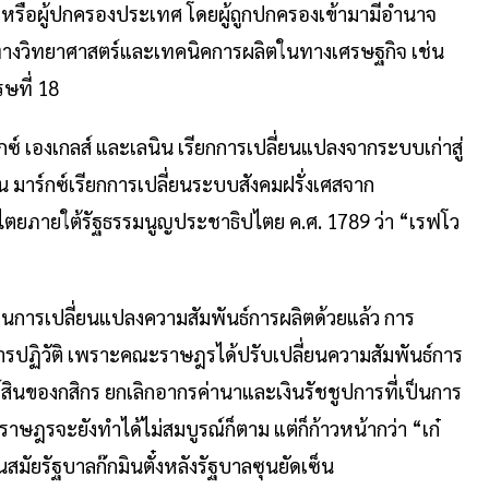
ลหรือผู้ปกครองประเทศ โดยผู้ถูกปกครองเข้ามามีอำนาจ
ญ่ทางวิทยาศาสตร์และเทคนิคการผลิตในทางเศรษฐกิจ เช่น
รษที่ 18
กซ์ เองเกลส์ และเลนิน เรียกการเปลี่ยนแปลงจากระบบเก่าสู่
น มาร์กซ์เรียกการเปลี่ยนระบบสังคมฝรั่งเศสจาก
ตยภายใต้รัฐธรรมนูญประชาธิปไตย ค.ศ. 1789 ว่า “เรฟโว
ป็นการเปลี่ยนแปลงความสัมพันธ์การผลิตด้วยแล้ว การ
ารปฏิวัติ เพราะคณะราษฎรได้ปรับเปลี่ยนความสัมพันธ์การ
สินของกสิกร ยกเลิกอากรค่านาและเงินรัชชูปการที่เป็นการ
ษฎรจะยังทำได้ไม่สมบูรณ์ก็ตาม แต่ก็ก้าวหน้ากว่า “เก๋
จีนสมัยรัฐบาลก๊กมินตั๋งหลังรัฐบาลซุนยัดเซ็น