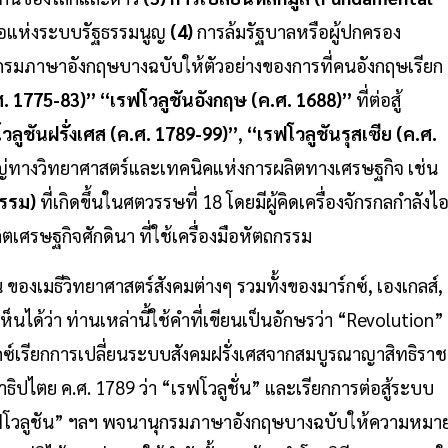
ือแห่งระบบรัฐธรรมนูญ
(4)
การล้มรัฐบาลหรือผู้ปกครอง
กรมภาษาอังกฤษบางฉบับให้ตัวอย่างของการที่คนอังกฤษเรียก
ศ. 1775-83)”
“เรฟโวลูชันอังกฤษ (ค.ศ. 1688)”
ที่ต่อสู้
วลูชันฝรั่งเศส (ค.ศ. 1789-99)”
,
“เรฟโวลูชันรุสเซีย (ค.ศ.
ใหญ่ทางวิทยาศาสตร์และเทคนิคแห่งการผลิตทางเศรษฐกิจ เช่น
กรรม)
ที่เกิดขึ้นในศตวรรษที่ 18 โดยมีผู้คิดเครื่องจักรกลกำลังไ
ลิตเศรษฐกิจศักดินา ที่ใช้เครื่องมือหัตถกรรม
 ของเมธีวิทยาศาสตร์สังคมต่างๆ รวมทั้งของมาร์กซ์, เองเกลส์,
็นได้ว่า ท่านเหล่านี้ใช้คำที่เขียนเป็นอักษรว่า “Revolution”
กซ์เรียกการเปลี่ยนระบบสังคมฝรั่งเศสจากสมบูรณาญาสิทธิราช
ไตย ค.ศ. 1789 ว่า “เรฟโวลูชั่น” และเรียกการต่อสู้ระบบ
เรฟโวลูชัน” ฯลฯ พจนานุกรมภาษาอังกฤษบางฉบับให้ความหมา