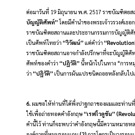
ต่อมาวันที่ 19 มิถุนายน พ.ศ. 2517 ราชบัณฑิตยสถ
บัญญัติศัพท์”
โดยมีคำนำของพระเจ้าวรวงศ์เธอก
ราชบัณฑิตยสถานและประธานกรรมการบัญญัติศัพ
เป็นศัพท์ไทยว่า
“วิวัฒน์”
แต่คำว่า
“Revolutio
ราชบัณฑิตยสถานอาจกำลังปรึกษาที่จะบัญญัติศัพท์
ศัพท์ของคำว่า
“ปฏิวัติ”
นี้หนักไปในทาง “การหมุ
ว่า
“ปฏิวัติ”
เป็นการผันแปรชนิดถอยหลังกลับไป
6.
ผมขอให้ท่านที่ได้พึ่งปาฐกถาของผมและท่านที
ใช้เพื่อถ่ายทอดคำอังกฤษ
“เรฟโวลูชัน” (Revolu
คำนี้ไว้ ท่านก็จะพบว่าคำอังกฤษนี้มีความหมายห
องค์กายที่หมุนรอบแกน
(2)
การโคจรเป็นวงรอบ