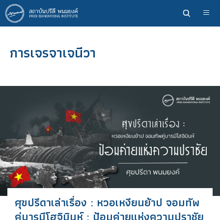
ข้าม
ไป
ยัง
เนื้อหา
การเจรจาเจนีวา
หลัก
ศุขปรีดาเล่าเรื่อง : หวอเหงียนย้าป จอมทัพ
คู่บารมีโฮจิมินห์ : ป้อมค่ายแห่งความปราชัย