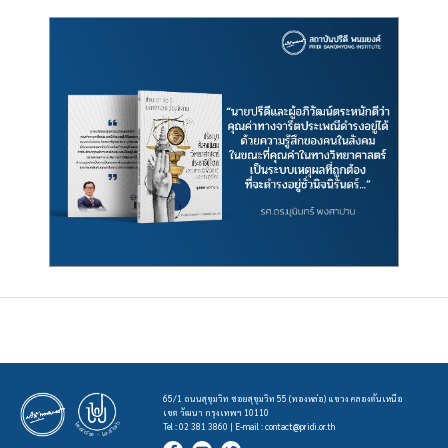
65/1 ถนนสุขุมวิท ซอยสุขุมวิท 55 (ทองหล่อ) แขวง คลองตันเหนือ
เขต วัฒนา กรุงเทพฯ 10110
Tel : 02 381 3860 | E-mail :
contact@pridi.or.th