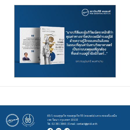
65/1 ถนนสุขุมวิท ซอยสุขุมวิท 55 (ทองหล่อ) แขวง คลองตันเหนือ
เขต วัฒนา กรุงเทพฯ 10110
Tel : 02 381 3860 | E-mail :
contact@pridi.or.th