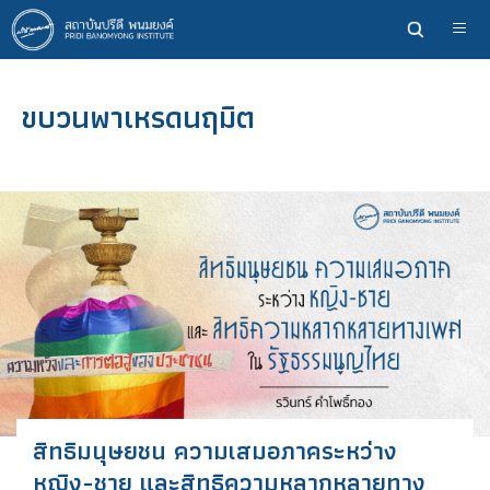
ข้าม
ไป
ยัง
เนื้อหา
ขบวนพาเหรดนฤมิต
หลัก
สิทธิมนุษยชน ความเสมอภาคระหว่าง
หญิง-ชาย และสิทธิความหลากหลายทาง