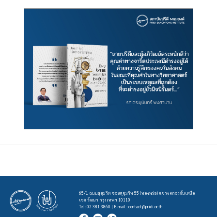
65/1 ถนนสุขุมวิท ซอยสุขุมวิท 55 (ทองหล่อ) แขวง คลองตันเหนือ
เขต วัฒนา กรุงเทพฯ 10110
Tel : 02 381 3860 | E-mail :
contact@pridi.or.th