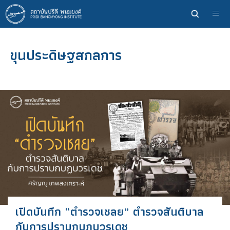
ข้าม
ไป
ยัง
เนื้อหา
ขุนประดิษฐสกลการ
หลัก
เปิดบันทึก “ตำรวจเชลย” ตำรวจสันติบาล
กับการปราบกบฏบวรเดช