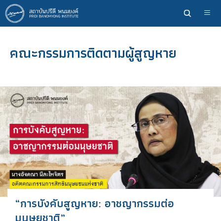
ข้าม
ไป
ยัง
เนื้อหา
คณะกรรมการติดตามผู้สูญหาย
หลัก
“การบังคับสูญหาย: อาชญากรรมต่อ
มนุษยชาติ”