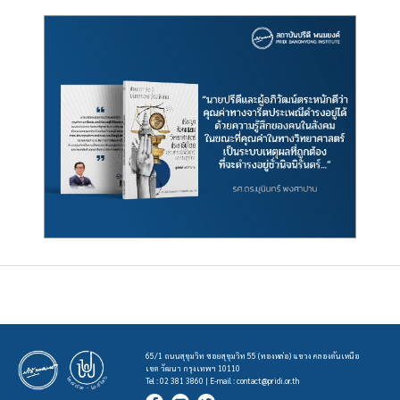
65/1 ถนนสุขุมวิท ซอยสุขุมวิท 55 (ทองหล่อ) แขวง คลองตันเหนือ
เขต วัฒนา กรุงเทพฯ 10110
Tel : 02 381 3860 | E-mail :
contact@pridi.or.th