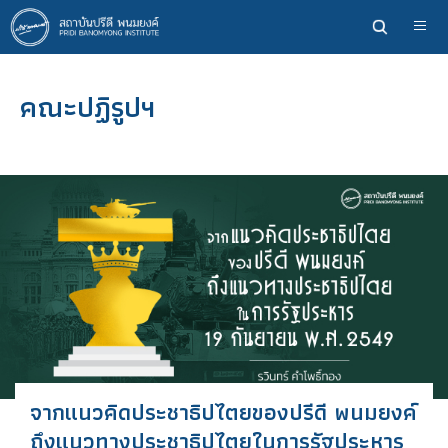
ข้าม
ไป
ยัง
เนื้อหา
คณะปฏิรูปฯ
หลัก
จากแนวคิดประชาธิปไตยของปรีดี พนมยงค์
ถึงแนวทางประชาธิปไตยในการรัฐประหาร