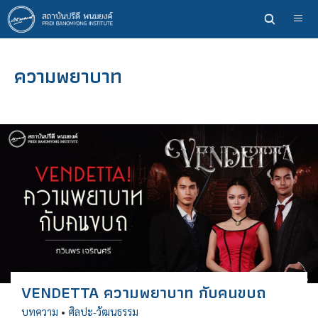
ข้าม
ไป
ยัง
เนื้อหา
ความพยาบาท
หลัก
VENDETTA ความพยาบาท กับคนขบถ
บทความ
•
ศิลปะ-วัฒนธรรม