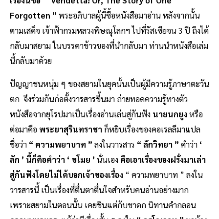
Forgotten ”
พระอภิบาลผู้นี้ซื้อหนังสือมาอ่าน หลังจากนั้น
ตามเสด็จ เจ้าฟ้ากรมหลวงพิษณุโลกฯ ไปที่รัสเซียจน 3 ปี ถึงได้
กลับมาสยาม ในบรรดาข้าวของที่นำกลับมา ท่านนำหนังสือเล่ม
นี้กลับมาด้วย
ปัญญาชนหนุ่ม ๆ ของสยามในยุคนั้นเป็นผู้มีความรู้ภาษาตะวัน
ตก จึงร่วมกันก่อตั้งวารสารขึ้นมา ถ่ายทอดความรู้ทางตัว
หนังสือจากยุโรปมาเป็นเรื่องอ่านเล่นสู่กันฟัง
นายนกยูง
หรือ
ต่อมาคือ
พระยาสุรินทราชา
ก็หยิบเรื่องของคอเรลลีมาแปล
ชื่อว่า
“ ความพยาบาท ”
ลงในวารสาร
“ ลักวิทยา ”
คำว่า
‘
ลัก ’ นี้ก็คือคำว่า ‘ ขโมย ’
นั่นเอง
คือเอาเรื่องของฝรั่งมาเล่า
สู่กันฟังโดยไม่ได้บอกเจ้าของเรื่อง
“ ความพยาบาท ” ลงใน
วารสารนี้ เป็นเรื่องที่ตื่นตาตื่นใจสำหรับคนอ่านอย่างมาก
เพราะสยามในตอนนั้น เคยชินแต่กับชาดก นิทานคำกลอน