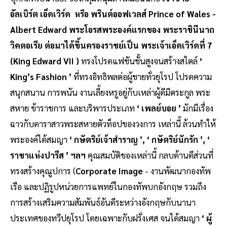
อัลเบิร์ต เอ็ดเวิร์ด หรือ พรินต์ออฟเวลส์ Prince of Wales -
Albert Edward พระโอรสพระองค์แรกของ พระราชินีนาถ
วิคตอเรีย ต่อมาได้ขึ้นครองราชย์เป็น พระเจ้าเอ็ดเวิร์ดที่ 7
(King Edward VII )
ทรงโปรดแฟชันชั้นสูงจนสร้างสไตล์
‘
King’s Fashion ’
ที่ทรงอิทธิพลต่อผู้ชายทั่วยุโรป โปรดความ
สนุกสนาน การพนัน งานเลี้ยงหรูอยู่กับเหล่าผู้ดีมีตระกูล พระ
สหาย ข้าราชการ และบริพารประเภท
‘ เพลย์บอย ’
มักมีเรื่อง
ฉาวกับดาราสาวพระสหายตัวท็อปของวงการ เหล่านี้ ล้วนทำให้
พระองค์ได้สมญา
‘ กษัตริย์เจ้าสำราญ ’, ‘ กษัตริย์นักรัก ’, ‘
ราชาแห่งปารีส ’ ฯลฯ
คุณสมบัติของเหล่านี้ กลบด้านดีส่วนที่
ทรงสร้างคุณูปการ (
Corporate Image
- งานพัฒนากองทัพ
เรือ และปฏิรูปหน่วยการแพทย์ในกองทัพบกอังกฤษ รวมถึง
การสร้างเสริมความสัมพันธ์อันดีระหว่างอังกฤษกับนานา
ประเทศของทวีปยุโรป โดยเฉพาะกับฝรั่งเศส จนได้สมญา
‘ ผู้