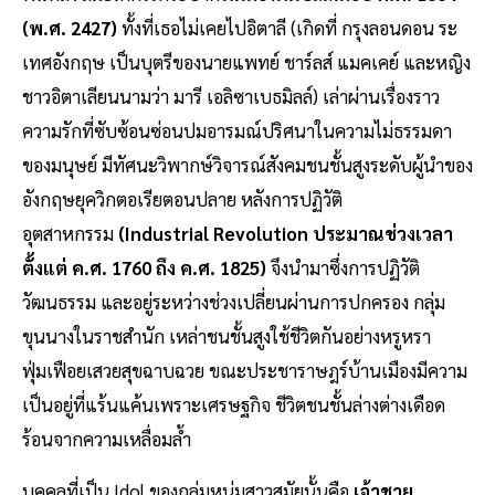
(พ.ศ. 2427)
ทั้งที่เธอไม่เคยไปอิตาลี (เกิดที่ กรุงลอนดอน ระ
เทศอังกฤษ เป็นบุตรีของนายแพทย์ ชาร์ลส์ แมคเคย์ และหญิง
ชาวอิตาเลียนนามว่า มารี เอลิซาเบธมิลล์) เล่าผ่านเรื่องราว
ความรักที่ซับซ้อนซ่อนปมอารมณ์ปริศนาในความไม่ธรรมดา
ของมนุษย์ มีทัศนะวิพากษ์วิจารณ์สังคมชนชั้นสูงระดับผู้นำของ
อังกฤษยุควิกตอเรียตอนปลาย หลังการปฏิวัติ
อุตสาหกรรม
(Industrial Revolution ประมาณช่วงเวลา
ตั้งแต่ ค.ศ. 1760 ถึง ค.ศ. 1825)
จึงนำมาซึ่งการปฏิวัติ
วัฒนธรรม และอยู่ระหว่างช่วงเปลี่ยนผ่านการปกครอง กลุ่ม
ขุนนางในราชสำนัก เหล่าชนชั้นสูงใช้ชีวิตกันอย่างหรูหรา
ฟุ่มเฟือยเสวยสุขฉาบฉวย ขณะประชาราษฎร์บ้านเมืองมีความ
เป็นอยู่ที่แร้นแค้นเพราะเศรษฐกิจ ชีวิตชนชั้นล่างต่างเดือด
ร้อนจากความเหลื่อมล้ำ
บุคคลที่เป็น Idol ของกลุ่มหนุ่มสาวสมัยนั้นคือ
เจ้าชาย