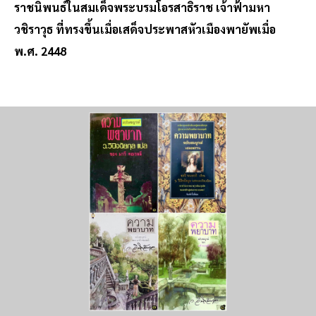
ราชนิพนธ์ในสมเด็จพระบรมโอรสาธิราช เจ้าฟ้ามหา
วชิราวุธ ที่ทรงขึ้นเมื่อเสด็จประพาสหัวเมืองพายัพเมื่อ
พ.ศ. 2448