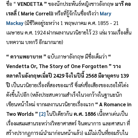
ชื่อ “
VENDETTA ”
ของนักประพันธ์หญิงชาวอังกฤษ
มารี คอ
เรลลี่ ( Marie Correlli
หรือที่รู้จักในชื่อจริงว่า
Mary
Mackay
(มีชีวิตอยู่ระหว่าง 1 พฤษภาคม ค.ศ. 1855 - 21
เมษายน ค.ศ. 1924 ฝากผลงานนวนิยายไว้ 23 เล่ม รวมเรื่องสั้น
บทความ บทกวี อีกมากมาย)
“ ความพยาบาท ”
ฉบับภาษาอังกฤษ มีชื่อเต็มว่า
“
Vendetta Or, The Story of One Forgotten ”
วาง
ตลาดในอังกฤษเมื่อปี 2429 จึงในปีนี้ 2568 มีอายุครบ 139
ปี
เป็นนวนิยายเรื่องที่สองของมารี ซึ่งส่งชื่อเสียงของเธอให้โด่ง
ดังขึ้นไปอีก (หลังประสบความสำเร็จในวงกว้างในฐานะนัก
เขียนหน้าใหม่ จากผลงานนวนิยายเรื่องแรก
“ A Romance in
Two Worlds ”
[2]
ในปีเดียวกัน
ค.ศ. 1886
เนื้อหาเด่นเป็น
เรื่องผสมผสานระหว่างวิทยาศาสตร์ จินตนาการ และศาสนา ที่
สร้างปรากฏการณ์นำมาก่อนหน้าแล้ว) แม้ไม่เป็นที่ยอมรับใน