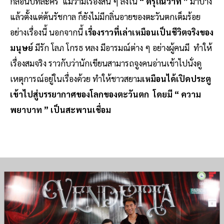
กลอนบทละคร แม้ว่ามีเรื่องสั้น ๆ ลงใน
“ ดรุโณวาท ”
มาบ้าง
แล้วตั้งแต่ต้นรัชกาล ก็ยังไม่มีกลิ่นอายของตะวันตกเต็มร้อย
อย่างเรื่องนี้ นอกจากนี้
เรื่องราวที่เล่าเหมือนเป็นชีวิตจริงของ
มนุษย์
มีรัก โลภ โกรธ หลง มีอารมณ์ต่าง ๆ อย่างผู้คนมี ทำให้
เรื่องสมจริง ราวกับว่านักเขียนสามารถจูงคนอ่านเข้าไปนั่งดู
เหตุการณ์อยู่ในเรื่องด้วย ทำให้ชาวสยาม
เหมือนได้เปิดประตู
เข้าไปสู่บรรยากาศของโลกของตะวันตก โดยมี “ ความ
พยาบาท ” เป็นสะพานเชื่อม