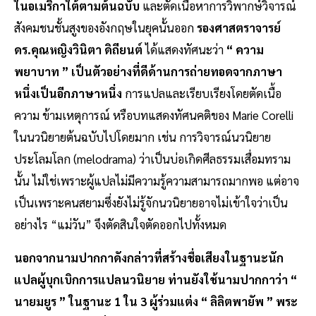
ในอเมริกาใต้ตามต้นฉบับ
และตัดเนื้อหาการวิพากษ์วิจารณ์
สังคมชนชั้นสูงของอังกฤษในยุคนั้นออก
รองศาสตราจารย์
ดร.คุณหญิงวินิตา ดิถียนต์
ได้แสดงทัศนะว่า
“ ความ
พยาบาท ” เป็นตัวอย่างที่ดีด้านการถ่ายทอดจากภาษา
หนึ่งเป็นอีกภาษาหนึ่ง
การแปลและเรียบเรียงโดยตัดเนื้อ
ความ ข้ามเหตุการณ์ หรือบทแสดงทัศนคติของ Marie Corelli
ในนวนิยายต้นฉบับไปโดยมาก เช่น การวิจารณ์นวนิยาย
ประโลมโลก (melodrama) ว่าเป็นบ่อเกิดศีลธรรมเสื่อมทราม
นั้น ไม่ใช่เพราะผู้แปลไม่มีความรู้ความสามารถมากพอ แต่อาจ
เป็นเพราะคนสยามซึ่งยังไม่รู้จักนวนิยายอาจไม่เข้าใจว่าเป็น
อย่างไร “แม่วัน” จึงตัดสินใจตัดออกไปทั้งหมด
นอกจากนามปากกาดังกล่าวที่สร้างชื่อเสียงในฐานะนัก
แปลผู้บุกเบิกการแปลนวนิยาย ท่านยังใช้นามปากกาว่า “
นายมยูร ” ในฐานะ 1 ใน 3 ผู้ร่วมแต่ง “ ลิลิตพายัพ ” พระ