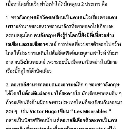
เนื้อหาโดยสิ้นเชิง ทำไมทำได้? มีเหตุผล 2 ประการ คือ
1.
ชาวอังกฤษสมัยวิคตอเรียนเป็นคนสนใจเรื่องต่างแดน
เพราะอำนาจของสหราชอาณาจักรที่ขยายออกไปเกือบจะ
ครอบคลุมโลก
คนอังกฤษเพิ่งรู้ว่าโลกนี้ยังมีที่เที่ยวอย่าง
เอเชีย และเอเชียอาคเนย์
การท่องเที่ยวขยายตัวออกไปกว้าง
ไกล ให้ประชาชนเดินไปสัมผัสสฟิงซ์และสุสานฟาโรห์ ทัชมา
ฮาล จนถึงมัณฑะเลย์ เพราะฉะนั้นเมืองเนเปิลอย่างในนิยาย
เรื่องนี้ก็ดูใกล้ตัวนิดเดียว
2.
คอเรลลีสามารถตอบสนองอารมณ์ลึก ๆ ของชาวอังกฤษ
ได้โดยไม่ต้องตีแผ่ออกมาให้ระคายใจ
นักเขียนชายคนอื่น ๆ
ถ้าจะเขียนถึงด้านมืดของชาวประเทศไหนก็จะเขียนกันออกมา
ตรง ๆ เช่น
Victor Hugo เขียน “ Les Miserables ”
กลายเป็นนิยายชีวิตหนัก
แต่คอเรลลีเลือกตัวละครเป็นคน
ต่างชาติ เพื่อมาทำอย่างที่ชาวอังกฤษอยากจะทำ แต่ไม่