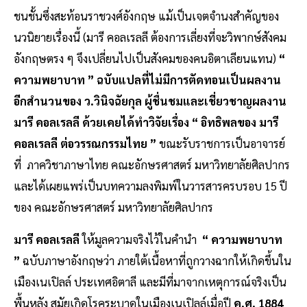
ชนชั้นซึ่งสะท้อนราชวงศ์อังกฤษ แม้เป็นเจตจำนงสำคัญของ
นวนิยายเรื่องนี้ (มารี คอลเรลลี ต้องการเลี่ยงที่จะวิพากษ์สังคม
อังกฤษตรง ๆ จึงเปลี่ยนไปเป็นสังคมของคนอิตาเลียนแทน)
“
ความพยาบาท ” ฉบับแปลที่ไม่มีการตัดทอนเป็นผลงาน
อีกสำนวนของ ว.วินิจฉัยกุล ผู้ชื่นชมและเชี่ยวชาญผลงาน
มารี คอลเรลลี ด้วยเคยได้ทำวิจัยเรื่อง “ อิทธิพลของ มารี
คอลเรลลี ต่อวรรณกรรมไทย ”
ขณะรับราชการเป็นอาจารย์
ที่ ภาควิชาภาษาไทย คณะอักษรศาสตร์ มหาวิทยาลัยศิลปากร
และได้เผยแพร่เป็นบทความลงพิมพ์ในวารสารครบรอบ 15 ปี
ของ คณะอักษรศาสตร์ มหาวิทยาลัยศิลปากร
มารี คอลเรลลี
ให้มูลความจริงไว้ในคำนำ
“ ความพยาบาท
”
ฉบับภาษาอังกฤษว่า ภายใต้เนื้อหาที่ถูกวางฉากให้เกิดขึ้นใน
เมืองเนเปิลล์ ประเทศอิตาลี และมีที่มาจากเหตุการณ์จริงเป็น
พื้นหลัง สมัยเกิดโรคระบาดในเมืองเนเปิลล์เมื่อปี
ค.ศ. 1884