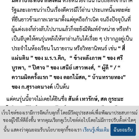
มีตราประทับจากสังคม
หรือหน่วยงานน่านับถือทั้งจากภาค
รัฐและเอกชนว่าเป็นเรื่องดีควรมีไว้อ่าน ประเภทนี้แหละค่ะ
ที่ยืนยาวข้ามกาลเวลามาตั้งแต่ยุคถือกำเนิด จนถึงปัจจุบันที่
ผู้แต่งเองก็ล่วงลับไปนานแล้วก็จะยังมีพิมพ์จำหน่าย หรือทำ
เป็นอีบุคให้คนรุ่นหลังให้หาอ่านกันได้เรื่อย ๆ ปรากฏอยู่เป็น
ประจำในห้องเรียน ในรายงาน หรือวิทยานิพนธ์ เช่น
“ สี่
แผ่นดิน ” ของ ม.ร.ว.คึก, “ ข้างหลังภาพ ” ของ ศรี
บูรพา, “ ปีศาจ ” ของ เสนีย์ เสาวพงศ์, “ ผู้ดี ” / “
ความผิดครั้งแรก ” ของ ดอกไม้สด, “ บ้านทรายทอง”
ของ ก.สุรางคนางค์
เป็นต้น
แต่คนรุ่นนี้อาจไม่เคยได้ยินชื่อ
สันต์ เทวรักษ์, สด กูระมะ
โรหิต, ศรีรัตน์ สถาปนวัฒน์, “ อรวรรณ ” (เลียว ศรีเสวก),
เว็บไซต์ของเรามีการจัดเก็บคุกกี้ โดยมีวัตถุประสงค์เพื่อพัฒนาประสบการณ์
แข ณ วังน้อย, ก.ศยามานนท์, แขไข เทวินทร์
ทั้ง ๆ ท่าน
ของผู้ใช้ให้ดียิ่งขึ้น หากคุณเรียกดูเว็บไซต์ต่อไปโดยไม่มีการปรับตั้งค่าใดๆ
เหล่านี้ต่างก็เป็นนักเขียนมีฝีมือ มีชื่อเสียงโด่งดังในยุคของท่าน
นั้น แสดงว่าคุณยอมรับนโยบายคุกกี้ของเรา
เรียนรู้เพิ่มเติม
ฉันยอมรับ
คนอ่านติดตามกันทั่วเมือง ถ้าเราเดินลงจากยานเวลา ย้อนกลับ