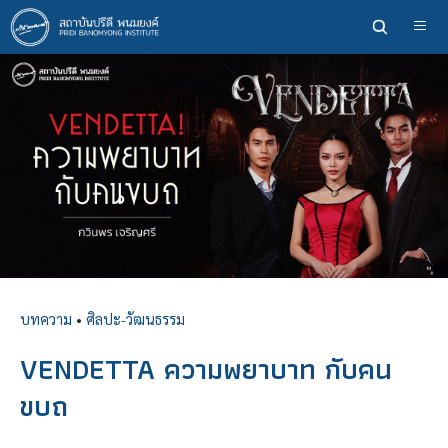
ข้าม
ไป
ยัง
เนื้อหา
หลัก
บทความ
•
ศิลปะ-วัฒนธรรม
VENDETTA ความพยาบาท กับคน
ขบถ