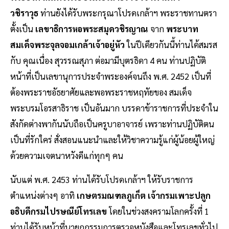
วชิราวุธ
ท่านยังได้รับพระกรุณาโปรดเกล้าฯ พระราชทานตรา
ตั้งเป็น
เลขาธิการหอพระสมุดวชิรญาณ
จาก
พระบาท
สมเด็จพระจุลจอมเกล้าเจ้าอยู่หัว
ในปีเดียวกันนี้ท่านได้สมรส
กับ คุณเนื่อง สุวรรณสุภา ต่อมามีบุตรธิดา 4 คน ท่านปฏิบัติ
หน้าที่เป็นเลขานุการประจำพระองค์จนถึง พ.ศ. 2452 เป็นที่
ต้องพระราชอัธยาศัยและพอพระราชหฤทัยของ สมเด็จ
พระบรมโอรสาธิราช เป็นอันมาก บรรดาข้าราชการที่ประจำใน
สังกัดต่างพากันนับ​ถือเป็นครูบาอาจารย์ เพราะท่านปฏิบัติตน
เป็นที่รักใคร่ สั่งสอนแนะนำและให้วิชาความรู้แก่ผู้น้อยผู้ใหญ่
ด้วยความเจตนาหวังดีแก่ทุกๆ คน
นับแต่ พ.ศ. 2453 ท่านได้รับโปรดเกล้าฯ ให้รับราชการ
ตำแหน่งต่างๆ อาทิ
เกษตรมณฑลภูเก็ต เจ้ากรมเพาะปลูก
อธิบดีกรมไปรษณีย์โทรเลข
โดยในช่วงสงครามโลกครั้งที่ 1
ท่านได้รับหน้าที่นายกกรรมการตรวจหนังสือและโทรเลขทั่วไป