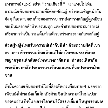
มหากาพย์ (Epic) อย่าง
“ รามเกียรติ์ ”
เราแทบไม่เห็น
อารมณ์แค้นของพระรามที่มีต่อทศกัณฐ์ กว่าจะเผชิญหน้ากัน
จัง ๆ ก็เฉพาะตอนท้ายของการรบ การสังหารทศกัณฐ์ดูเหมือน
จะเป็นผลจากคำท้าของนนทุก และคำสาปของพระนารายณ์
เสียมากกว่าเป็นการแค้นส่วนตัวระหว่างพระรามกับทศกัณฐ์
ส่วนผู้หญิงไทยรับเคราะห์เท่ากับนิน่า ด้วยความผิดที่เบา
กว่ามาก ท้าวพรหมทัตแค้นแต่ไม่ลงโทษคนธรรพ์และ
พญาครุฑ แต่กลับลงโทษนางกากีแทน
ทำนองเดียวกับ
พระพันวษาสั่งประหารนางวันทองแทนที่จะประหารฝ่าย
ชาย
ดังนั้นความแค้นของฟาบิโอที่ต้องสังหารเพื่อนทรยศ นอกจาก
เพื่อนยังไม่พอ ยังแก้แค้นเมียด้วย จึงเป็นอารมณ์ใหม่แปลก
ของคนอ่าน ถึงขั้น
หลวงวิลาศปริวัตร (เหลี่ยม วินทุพราหมณ