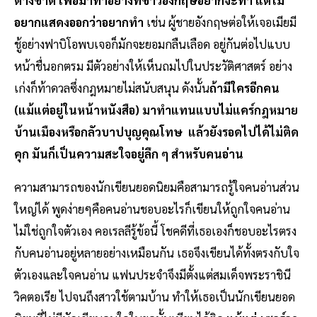
อยากแสดงออกว่าอยากทำ
เช่น ผู้ชายอังกฤษต่อให้เจอเมียมี
ชู้อย่างฟาบิโอพบเจอก็มักจะยอมกลืนเลือด อยู่กันต่อไปแบบ
หน้าชื่นอกตรม มีตัวอย่างให้เห็นถมไปในประวัติศาสตร์ อย่าง
เก่งก็ท้าดวลซึ่งกฎหมายไม่สนับสนุน ดังนั้น
ถ้ามีใครอีกคน
(แม้แต่อยู่ในหน้าหนังสือ) มาทำแทนแบบไม่แคร์กฎหมาย
บ้านเมืองหรือกลัวบาปบุญคุณโทษ แล้วยังรอดไปได้ไม่ติด
คุก มันก็เป็นความสะใจอยู่ลึก ๆ สำหรับคนอ่าน
ความสามารถของนักเขียนยอดนิยมคือสามารถรู้ใจคนอ่านส่วน
ใหญ่ได้ พูดง่ายๆคือคนอ่านชอบอะไรก็เขียนให้ถูกใจคนอ่าน
ไม่ใช่ถูกใจตัวเอง คอเรลลีรู้ข้อนี้ โชคดีที่เธอเองก็ชอบอะไรตรง
กับคนอ่านอยู่หลายอย่างเหมือนกัน เธอจึงเขียนได้ทั้งตรงกับใจ
ตัวเองและใจคนอ่าน แฟนประจำจึงมีตั้งแต่สมเด็จพระราชินี
วิคตอเรีย ไปจนถึงสาวใช้ตามบ้าน ทำให้เธอเป็นนักเขียนยอด