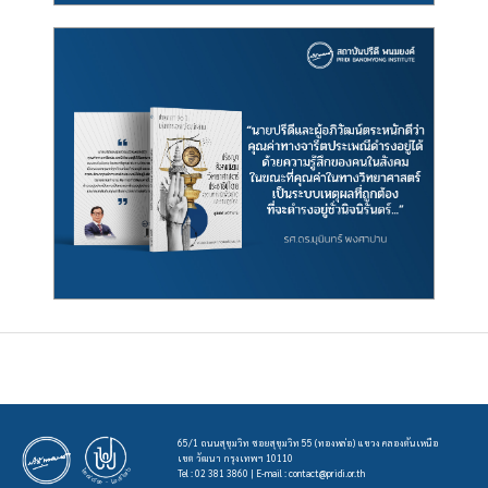
65/1 ถนนสุขุมวิท ซอยสุขุมวิท 55 (ทองหล่อ) แขวง คลองตันเหนือ
เขต วัฒนา กรุงเทพฯ 10110
Tel : 02 381 3860 | E-mail :
contact@pridi.or.th