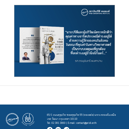
65/1 ถนนสุขุมวิท ซอยสุขุมวิท 55 (ทองหล่อ) แขวง คลองตันเหนือ
เขต วัฒนา กรุงเทพฯ 10110
Tel : 02 381 3860 | E-mail :
contact@pridi.or.th