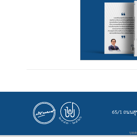
65/1 ถนนสุข
บทคว