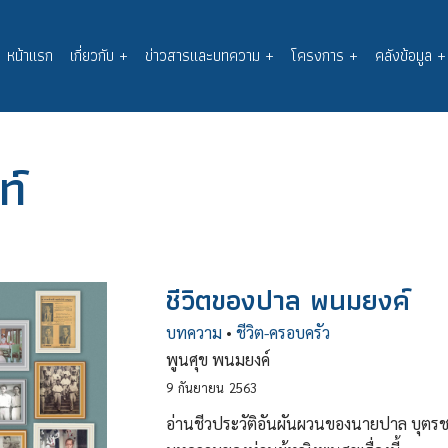
หน้าแรก
เกี่ยวกับ
+
ข่าวสารและบทความ
+
โครงการ
+
คลังข้อมูล
+
Main
navigation
ท์
ชีวิตของปาล พนมยงค์
บทความ
•
ชีวิต-ครอบครัว
พูนศุข พนมยงค์
9
กันยายน
2563
อ่านชีวประวัติอันผันผวนของนายปาล บุตรชา