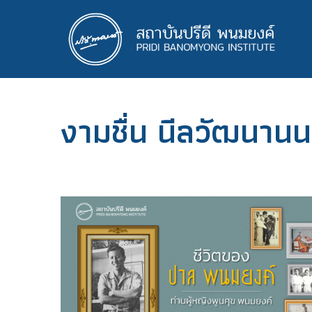
ข้าม
ไป
ยัง
เนื้อหา
หลัก
งามชื่น นีลวัฒนานน