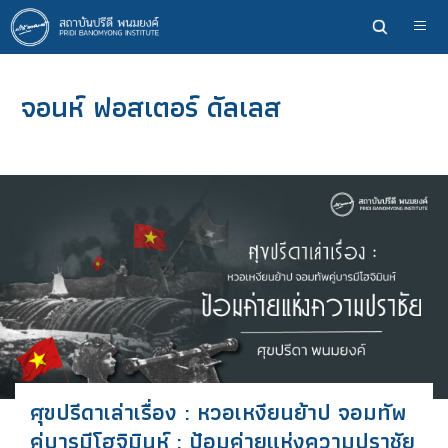
ข้าม
ไป
ยัง
เนื้อหา
จอนห์ ฟอสเตอร์ ดัลเลส
หลัก
ศุขปรีดาเล่าเรื่อง : หวอเหงียนย้าป จอมทัพ
คู่บารมีโฮจิมินห์ : ป้อมค่ายแห่งความปราชัย