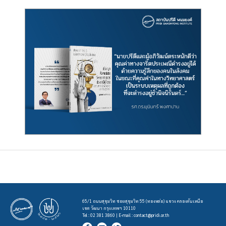
65/1 ถนนสุขุมวิท ซอยสุขุมวิท 55 (ทองหล่อ) แขวง คลองตันเหนือ
เขต วัฒนา กรุงเทพฯ 10110
Tel : 02 381 3860 | E-mail :
contact@pridi.or.th