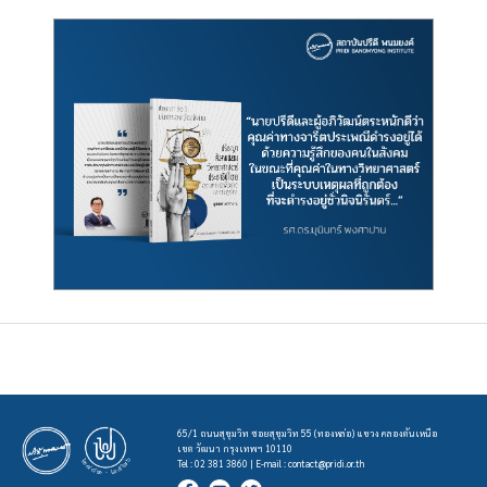
65/1 ถนนสุขุมวิท ซอยสุขุมวิท 55 (ทองหล่อ) แขวง คลองตันเหนือ
เขต วัฒนา กรุงเทพฯ 10110
Tel : 02 381 3860 | E-mail :
contact@pridi.or.th