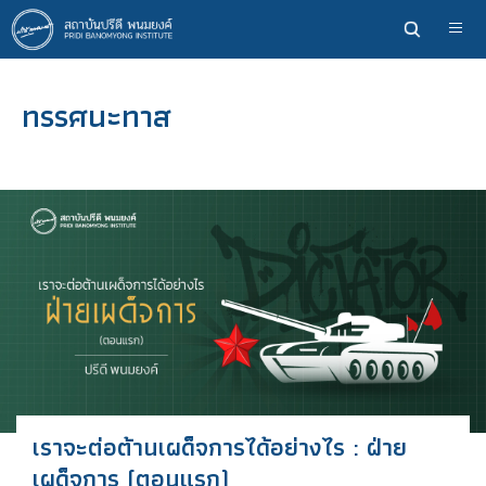
ข้าม
ไป
ยัง
เนื้อหา
ทรรศนะทาส
หลัก
เราจะต่อต้านเผด็จการได้อย่างไร : ฝ่าย
เผด็จการ (ตอนแรก)