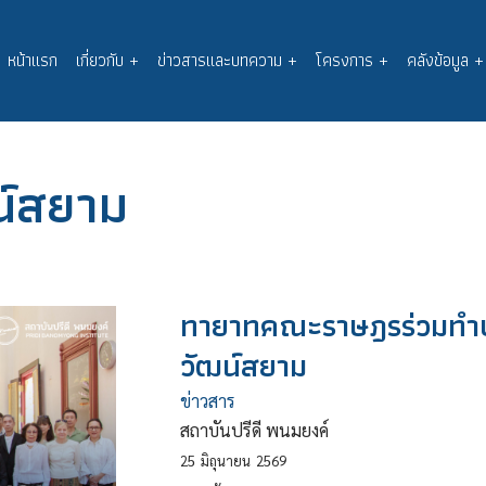
หน้าแรก
เกี่ยวกับ
+
ข่าวสารและบทความ
+
โครงการ
+
คลังข้อมูล
+
Main
navigation
น์สยาม
ทายาทคณะราษฎรร่วมทำบ
วัฒน์สยาม
ข่าวสาร
สถาบันปรีดี พนมยงค์
25
มิถุนายน
2569