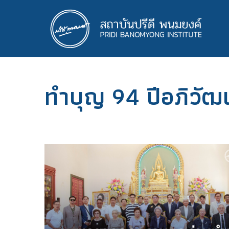
ข้าม
ไป
ยัง
เนื้อหา
หลัก
ทำบุญ 94 ปีอภิวัฒ