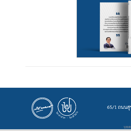
65/1 ถนนสุข
บทคว