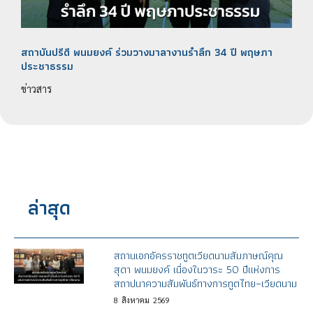
สถาบันปรีดี​ พนม​ยงค์ ร่วมวางมาลางาน​รำลึก 34 ปี พฤษภา​
ประชา​ธรรม​
ข่าวสาร
ล่าสุด
สถานเอกอัครราชทูตเวียดนามสัมภาษณ์คุณ
สุดา พนมยงค์ เนื่องในวาระ 50 ปีแห่งการ
สถาปนาความสัมพันธ์ทางการทูตไทย–เวียดนาม
8
สิงหาคม
2569