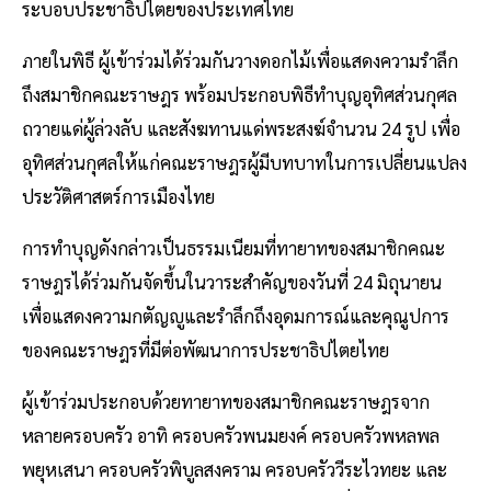
ระบอบประชาธิปไตยของประเทศไทย
ภายในพิธี ผู้เข้าร่วมได้ร่วมกันวางดอกไม้เพื่อแสดงความรำลึก
ถึงสมาชิกคณะราษฎร พร้อมประกอบพิธีทำบุญอุทิศส่วนกุศล
ถวายแด่ผู้ล่วงลับ และสังฆทานแด่พระสงฆ์จำนวน 24 รูป เพื่อ
อุทิศส่วนกุศลให้แก่คณะราษฎรผู้มีบทบาทในการเปลี่ยนแปลง
ประวัติศาสตร์การเมืองไทย
การทำบุญดังกล่าวเป็นธรรมเนียมที่ทายาทของสมาชิกคณะ
ราษฎรได้ร่วมกันจัดขึ้นในวาระสำคัญของวันที่ 24 มิถุนายน
เพื่อแสดงความกตัญญูและรำลึกถึงอุดมการณ์และคุณูปการ
ของคณะราษฎรที่มีต่อพัฒนาการประชาธิปไตยไทย
ผู้เข้าร่วมประกอบด้วยทายาทของสมาชิกคณะราษฎรจาก
หลายครอบครัว อาทิ ครอบครัวพนมยงค์ ครอบครัวพหลพล
พยุหเสนา ครอบครัวพิบูลสงคราม ครอบครัววีระไวทยะ และ