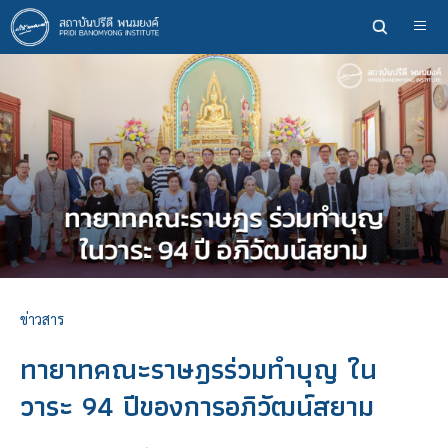
ข้าม
ไป
ยัง
เนื้อหา
หลัก
ข่าวสาร
ทายาทคณะราษฎรร่วมทำบุญ ใน
วาระ 94 ปีของการอภิวัฒน์สยาม