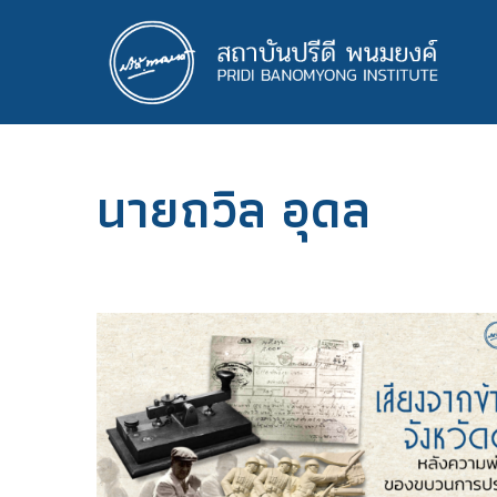
ข้าม
ไป
ยัง
เนื้อหา
หลัก
นายถวิล อุดล