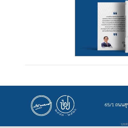
65/1 ถนนสุข
บทคว