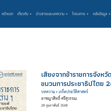
หน้าแรก
เกี่ยวกับ
+
ข่าวสารและบทความ
+
โครงการ
+
คลังข้อมูล
+
Main
navigation
เสียงจากข้าราชการจังหวั
ขบวนการประชาธิปไตย 26
บทความ
•
เกร็ดประวัติศาสตร์
อาชญาสิทธิ์ ศรีสุวรรณ
28
กุมภาพันธ์
2568