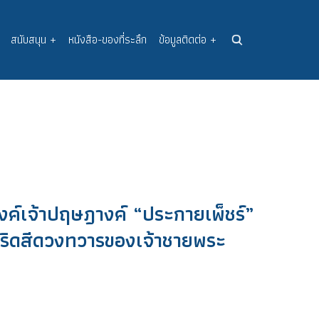
สนับสนุน
+
หนังสือ-ของที่ระลึก
ข้อมูลติดต่อ
+
งค์เจ้าปฤษฎางค์ “ประกายเพ็ชร์”
ะริดสีดวงทวารของเจ้าชายพระ