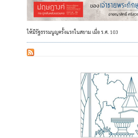
ให้มีรัฐธรรมนูญครั้งแรกในสยาม เมื่อ ร.ศ. 103