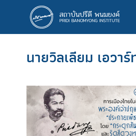
ข้าม
ไป
ยัง
เนื้อหา
หลัก
นายวิลเลียม เอวาร