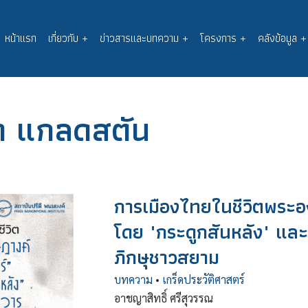
หน้าแรก
เกี่ยวกับ
+
ข่าวสารและบทความ
+
โครงการ
+
คลังข้อมูล
+
Main
navigation
์ท แกลดสตัน
การเมืองไทยในชีวิตพระอ
โดย "กระดูกสันหลัง" แล
ภิกษุชาวสยาม
บทความ
•
เกร็ดประวัติศาสตร์
อาชญาสิทธิ์ ศรีสุวรรณ