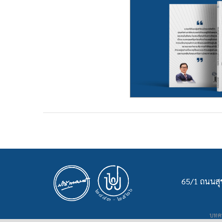
65/1 ถนนสุข
บทคว