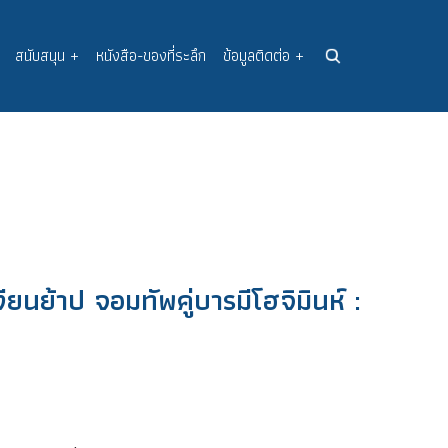
สนับสนุน
+
หนังสือ-ของที่ระลึก
ข้อมูลติดต่อ
+
งียนย้าป จอมทัพคู่บารมีโฮจิมินห์ :