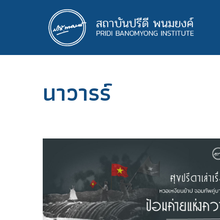
ข้าม
ไป
ยัง
เนื้อหา
หลัก
นาวารร์