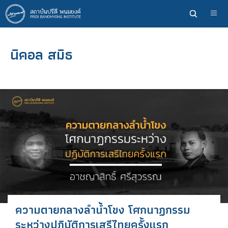
ข้าม
ไป
ยัง
เนื้อหา
นิคอล สมิธ
หลัก
ความตายกลางลำน้ำโขง โศกนาฏกรรม
ระหว่างปฏิบัติการเสรีไทยครั้งแรก