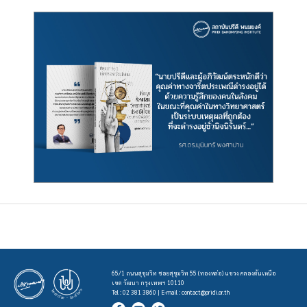
65/1 ถนนสุขุมวิท ซอยสุขุมวิท 55 (ทองหล่อ) แขวง คลองตันเหนือ
เขต วัฒนา กรุงเทพฯ 10110
Tel : 02 381 3860 | E-mail :
contact@pridi.or.th