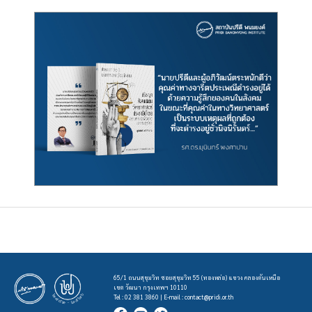
65/1 ถนนสุขุมวิท ซอยสุขุมวิท 55 (ทองหล่อ) แขวง คลองตันเหนือ
เขต วัฒนา กรุงเทพฯ 10110
Tel : 02 381 3860 | E-mail :
contact@pridi.or.th