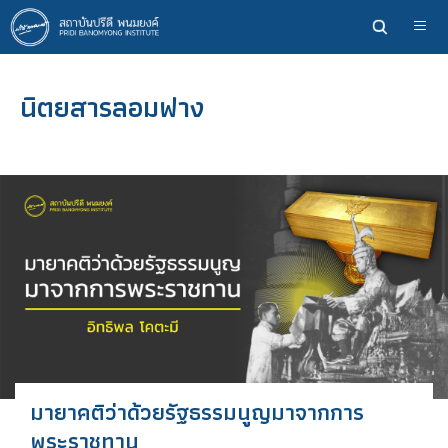
ข้าม
ไป
ยัง
เนื้อหา
นิตยสารลอมฟาง
หลัก
มายาคติว่าด้วยรัฐธรรมนูญมาจากการ
พระราชทาน