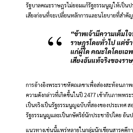
รัฐบาลคณะราษฎรไม่ยอมแก้รัฐธรรมนูญให้เป็นป
เสียงก่อนที่จะเปลี่ยนหลักการและนโยบายที่สำคัญ 
“ข้าพเจ้ามีความเต็มใจท
ราษฎรโดยทั่วไป แต่ข้
แก่ผู้ใด คณะใดโดยเฉพา
เสียงอันแท้จริงของรา
การอ้างอิงพระราชหัตถเลขาเพื่อส่องสะท้อนภา
ความดังกล่าวที่เกิดขึ้นในปี 2477 เข้ากับภาพพร
เป็นจริงเป็นรัฐธรรมนูญฉบับที่สองของประเทศ ส
รัฐธรรมนูญและเป็นกษัตริย์นักประชาธิปไตย อั
แนวทางเช่นนี้แพร่หลายในกลุ่มนักเขียนสารคดีการ