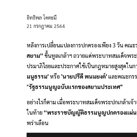
อิทธิพล โคตะมี
21
กรกฎาคม
2564
หลังการเปลี่ยนแปลงการปกครองเพียง 3 วัน คณ
สยาม”
ขึ้นทูลเกล้าฯ ถวายแด่พระบาทสมเด็จพระปก
ปรมาภิไธยและประกาศใช้เป็นกฎหมายสูงสุดในกา
มนูธรรม'
หรือ
'นายปรีดี พนมยงค์'
และคณะกรรม
"
รัฐธรรมนูญฉบับแรกของสยามประเทศ"
อย่างไรก็ตาม เมื่อพระบาทสมเด็จพระปกเกล้าเจ้า
ในท้าย
“พระราชบัญญัติธรรมนูญปกครองแผ่น
พร่าเลือน