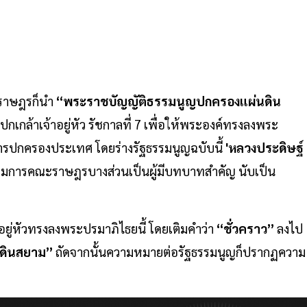
ะราษฎรก็นำ
“พระราชบัญญัติธรรมนูญปกครองแผ่นดิน
เกล้าเจ้าอยู่หัว รัชกาลที่ 7 เพื่อให้พระองค์ทรงลงพระ
รปกครองประเทศ โดยร่างรัฐธรรมนูญฉบับนี้
'หลวงประดิษฐ์
การคณะราษฎรบางส่วนเป็นผู้มีบทบาทสำคัญ นับเป็น
อยู่หัวทรงลงพระปรมาภิไธยนี้ โดยเติมคำว่า
“ชั่วคราว”
ลงไป
ดินสยาม”
ถัดจากนั้นความหมายต่อรัฐธรรมนูญก็ปรากฏความ