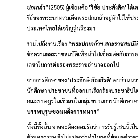
ปกเกล้า"
(2505) ผู้เขียนคือ
'วิชัย ประสังสิต'
ได้เ
รีย์ของพระบาทสมเด็จพระปกเกล้าอยู่หัวไว้ให้
ประเทศไทยได้เจริญรุ่งเรืองมา
รวมไปถึงงานเรื่อง
“พระปกเกล้าฯ สละราชสมบัต
ข้อความสละราชสมบัติเพื่อนำไปเชื่อมต่อกับกา
เลขาในการต่อรองพระราชอำนาจออกไป
จากการศึกษาของ
'ประจักษ์ ก้องกีรติ'
พบว่า แนวท
นักศึกษา ประชาชนที่ออกมาเรียกร้องประชาธิปไต
คณะราษฎรในเชิงลบในกลุ่มขบวนการนักศึกษา ควา
บรรพบุรุษของเผด็จการทหาร”
ทั้งนี้ทั้งนั้น อาจจะต้องยอมรับว่าการรับรู้เ
ข้ามทศวรรษ จึงไม่แปลกว่าทำไมยุคที่ข้อมูลข่าวสา