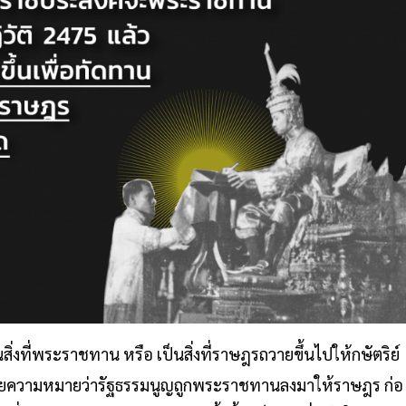
ิ่งที่พระราชทาน หรือ เป็นสิ่งที่ราษฎรถวายขึ้นไปให้กษัตริย์
ายความหมายว่ารัฐธรรมนูญถูกพระราชทานลงมาให้ราษฎร ก่อ