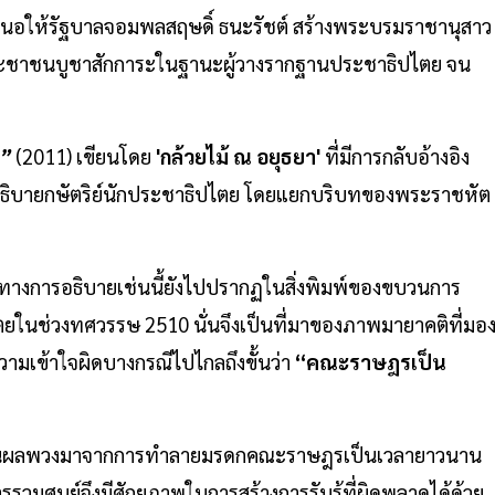
สนอให้รัฐบาลจอมพลสฤษดิ์ ธนะรัชต์ สร้างพระบรมราชานุสาว
ประชาชนบูชาสักการะในฐานะผู้วางรากฐานประชาธิปไตย จน
ิ”
(2011) เขียนโดย
'กล้วยไม้ ณ อยุธยา'
ที่มีการกลับอ้างอิง
รอธิบายกษัตริย์นักประชาธิปไตย โดยแยกบริบทของพระราชหัต
างการอธิบายเช่นนี้ยังไปปรากฏในสิ่งพิมพ์ของขบวนการ
ยในช่วงทศวรรษ 2510 นั่นจึงเป็นที่มาของภาพมายาคติที่มอ
มเข้าใจผิดบางกรณีไปไกลถึงขั้นว่า
“คณะราษฎรเป็น
ช่นนี้เป็นผลพวงมาจากการทำลายมรดกคณะราษฎรเป็นเวลายาวนาน
รรวมศูนย์จึงมีศักยภาพในการสร้างการรับรู้ที่ผิดพลาดได้ด้วย