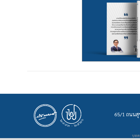
65/1 ถนนสุข
บทคว