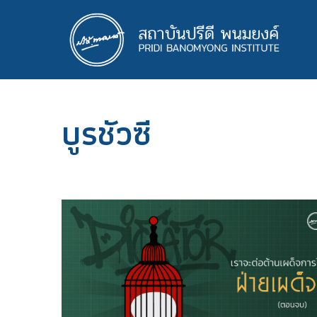
ข้าม
ไป
ยัง
เนื้อหา
หลัก
บูรชัวซี