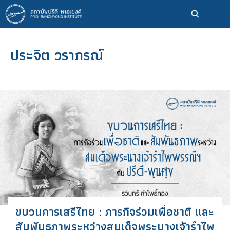
ข้าม
ไป
ยัง
เนื้อหา
ประจิต วราภรณ์
หลัก
ขบวนการเสรีไทย : ภารกิจร่วมเพื่อชาติ และ
สัมพันธภาพระหว่างสมเด็จพระนางเจ้ารำไพ