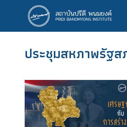
ข้าม
ไป
ยัง
เนื้อหา
หลัก
ประชุมสหภาพรัฐส