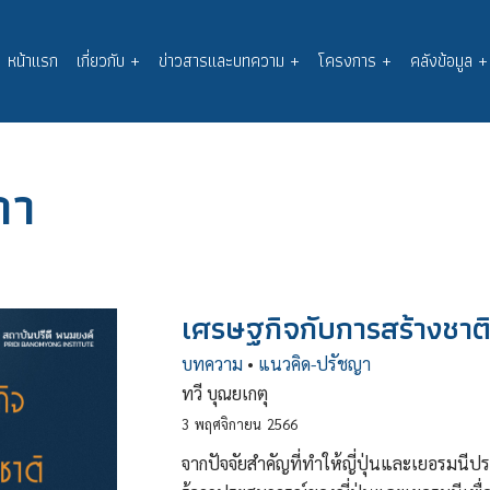
หน้าแรก
เกี่ยวกับ
+
ข่าวสารและบทความ
+
โครงการ
+
คลังข้อมูล
+
Main
navigation
ภา
เศรษฐกิจกับการสร้างชาต
บทความ
•
แนวคิด-ปรัชญา
ทวี บุณยเกตุ
3
พฤศจิกายน
2566
จากปัจจัยสำคัญที่ทำให้ญี่ปุ่นและเยอรมนีป