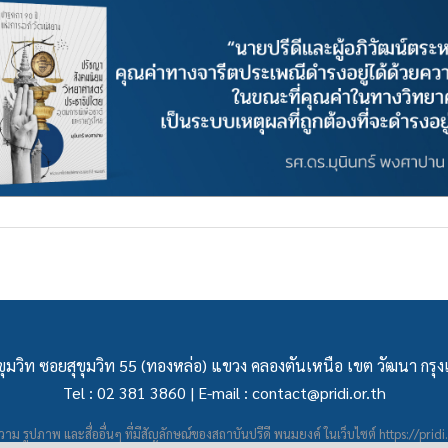
ุมวิท ซอยสุขุมวิท 55 (ทองหล่อ) แขวง คลองตันเหนือ เขต วัฒนา กร
Tel : 02 381 3860 | E-mail :
contact@pridi.or.th
าม รูปภาพ และสื่ออื่นๆ ที่มีสัญลักษณ์ของสถาบันปรีดี พนมยงค์ ในเว็บไซต์
https://pridi