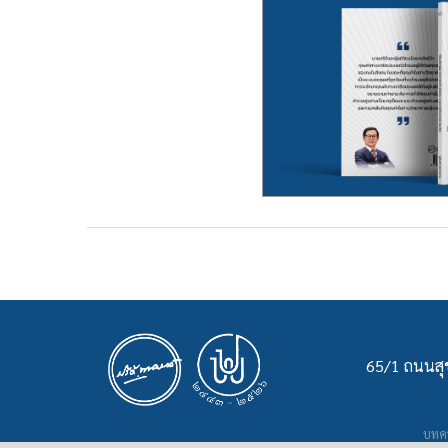
65/1 ถนนสุข
บทคว