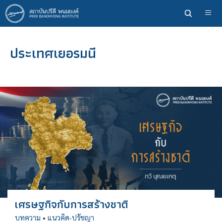
ข้าม
ไป
ยัง
เนื้อหา
ประเทศเยอรมนี
หลัก
เศรษฐกิจกับการสร้างชาติ
บทความ
•
แนวคิด-ปรัชญา