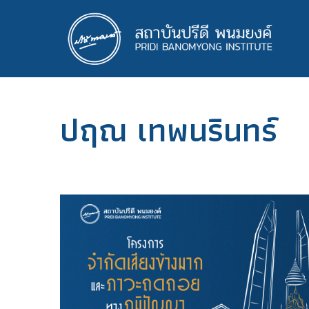
ข้าม
ไป
ยัง
เนื้อหา
หลัก
ปฤณ เทพนรินทร์