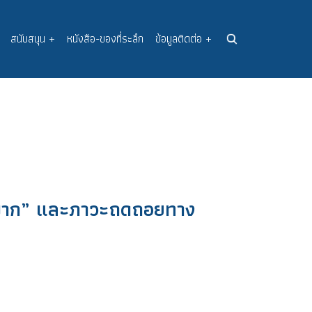
สนับสนุน
+
หนังสือ-ของที่ระลึก
ข้อมูลติดต่อ
+
งมาก” และภาวะถดถอยทาง