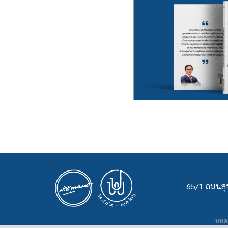
65/1 ถนนสุข
บทคว