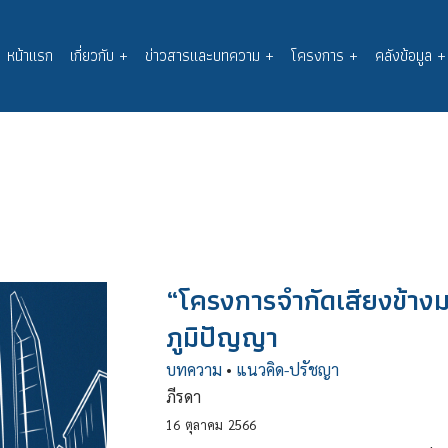
หน้าแรก
เกี่ยวกับ
+
ข่าวสารและบทความ
+
โครงการ
+
คลังข้อมูล
+
Main
navigation
“โครงการจำกัดเสียงข้า
ภูมิปัญญา
บทความ
•
แนวคิด-ปรัชญา
ภีรดา
16
ตุลาคม
2566