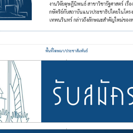
งานวิจัยดุษฎีนิพนธ์ สาขาวิชารัฐศาสตร์ เร
กษัตริย์กับสถาบันแนวประชาธิปไตยในโครง
เทพนรินทร์ กล่าวถึงลักษณะสำคัญใหม่ของฟา
พื้นที่โฆษณา/ประชาสัมพันธ์