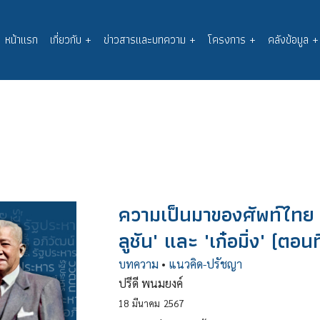
หน้าแรก
เกี่ยวกับ
+
ข่าวสารและบทความ
+
โครงการ
+
คลังข้อมูล
+
Main
navigation
ความเป็นมาของศัพท์ไทย : 
ลูชัน' และ 'เก๋อมิ่ง' (ตอน
บทความ
•
แนวคิด-ปรัชญา
ปรีดี พนมยงค์
18
มีนาคม
2567