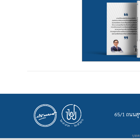
65/1 ถนนสุข
บทคว