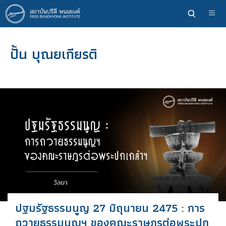
ข้าม
ไป
ยัง
เนื้อหา
ปั้น บุณยเกียรติ
หลัก
ปฐมรัฐธรรมนูญ 27 มิถุนายน 2475 : การ
ถวายธรรมนูญฯ ของคณะราษฎรต่อพระปก