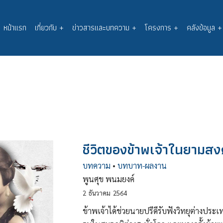
หน้าแรก
เกี่ยวกับ
+
ข่าวสารและบทความ
+
โครงการ
+
คลังข้อมูล
+
Main
navigation
ชีวิตของข้าพเจ้าในยามส
บทความ
•
บทบาท-ผลงาน
พูนศุข พนมยงค์
2
ธันวาคม
2564
ข้าพเจ้าได้ช่วยนายปรีดีรับฟังวิทยุต่างประ