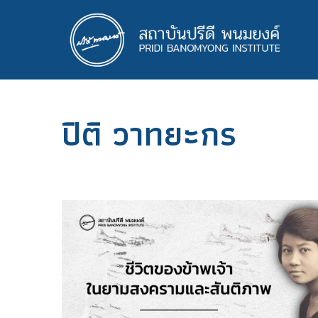
ข้าม
ไป
ยัง
เนื้อหา
หลัก
ปิติ วาทยะกร