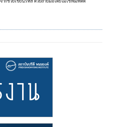
้าก็ช่วยเขียนรหัส ด้วยลายมือโดยไม่ใช้พิมพ์ดีด