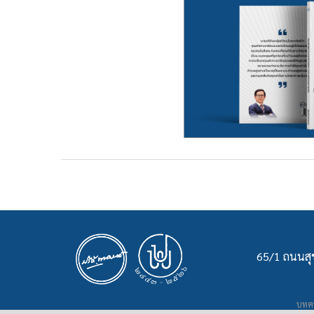
65/1 ถนนสุข
บทคว