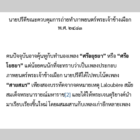
นายปรีดีขณะควบคุมการถ่ายทำภาพยนตร์พระเจ้าช้างเผือก
พ.ศ. ๒๔๘๓
คนปัจจุบันอาจคุ้นหูกับทำนองเพลง
“ศรีอยุธยา”
หรือ
“ศรีอ
โยธยา”
แต่น้อยคนนักที่จะทราบว่าเป็นเพลงประกอบ
ภาพยนตร์พระเจ้าช้างเผือก นายปรีดีได้ไปพบโน้ตเพลง
“สายสมร”
เพียงสองบรรทัดจากจดหมายเหตุ Laloubère สมัย
สมเด็จพระนารายณ์มหาราช
[2]
และได้ให้พระเจนดุริยางค์นำ
มาเรียบเรียงขึ้นใหม่ โดยผสมผสานกับเพลงเก่าอีกหลายเพลง