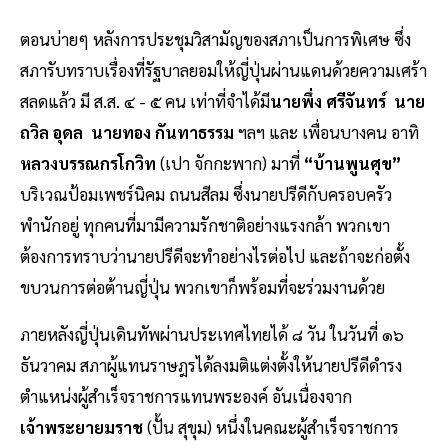
ตอนบ่ายๆ หลังการประชุมวิสามัญของสภาเป็นการพิเศษ ซึ่ง
สภารับทราบเรื่องที่รัฐบาลยอมให้ญี่ปุ่นผ่านแดนด้วยความเศร้า
สลดแล้ว มี ส.ส. ๔ - ๕ คน เท่าที่จำได้มี
นายพึ่ง ศรีจันทร์ นาย
ถวิล อุดล นายทอง กันทาธรรม
ฯลฯ และ เพื่อนบางคน อาทิ
หลวงบรรณกรโกวิท
(เปา จักกะพาก) มาที่
“บ้านพูนศุข”
บริเวณป้อมเพชร์นิคม ถนนสีลม ซึ่งนายปรีดีกับครอบครัว
พำนักอยู่ ทุกคนที่มามีความรักชาติอย่างแรงกล้า พวกเขา
ต้องการทราบว่านายปรีดีจะทำอย่างไรต่อไป และถ้าจะก่อตั้ง
ขบวนการต่อต้านญี่ปุ่น พวกเขาก็พร้อมที่จะร่วมงานด้วย
ภายหลังญี่ปุ่นเดินทัพผ่านประเทศไทยได้ ๘ วัน ในวันที่ ๑๖
ธันวาคม สภาผู้แทนราษฎรได้ลงมติแต่งตั้งให้นายปรีดีดำรง
ตำแหน่งผู้สำเร็จราชการแทนพระองค์ อันเนื่องจาก
เจ้าพระยายมราช
(ปั้น สุขุม) หนึ่งในคณะผู้สำเร็จราชการ