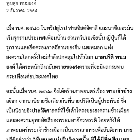
พูนศุข พนมยงค์
2
ธันวาคม
2564
เมื่อ พ.ศ. ๒๔๘๐ ในทวีปยุโรป ฟาสซิสต์อิตาลี และนาซีเยอรมัน
เริ่มรุกรานประเทศเพื่อนบ้าน ส่วนทวีปเอเชียนั้น ญี่ปุ่นก็ได้
รุกรานและยึดครองภาคอีสานของจีน เมฆหมอก แห่ง
สงครามโลกครั้งใหม่กำลังปกคลุมไปทั่วโลก
นายปรีดี พนม
ยงค์
ได้ตระหนักถึงภยันตรายของสงครามที่จะมีผลกระทบ
กระเทือนต่อประเทศไทย
ฉะนั้นเมื่อ พ.ศ. ๒๔๘๓ จึงได้สร้างภาพยนตร์เรื่อง
พระเจ้าช้าง
เผือก
จากนวนิยายชื่อเดียวกันที่นายปรีดีเป็นผู้ประพันธ์ ซึ่ง
เป็นนิยายอิงประวัติศาสตร์ที่ใช้เค้าโครงของสงครามช้างเผือก
และสงครามยุทธหัตถีของพระมหาจักรพรรดิ โดยหวังให้
ภาพยนตร์พระเจ้าช้างเผือกเป็นบรรณาการเพื่อสันติภาพ นาย
ปรีดีกล่าวว่า
“ชัยชนะแห่งสันติภาพนั้น มิได้มีชื่อเสียงบรร