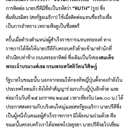
การติดต่อ นายปรีดีมีชื่อเป็นรหัสว่า
“RUTH”
(รูธ) ซึ่ง
สัมพันธมิตร (สหรัฐอเมริกา) ใช้เมื่อติดต่อแทนชื่อจริงเพื่อ
เป็นการอำพราง เพราะฟังดูเป็นชื่อสตรี
ครั้นเมื่อดำรงตำแหน่งผู้สำเร็จราชการแทนพระองค์ ทาง
ราชการได้จัดให้นายปรีดีกับครอบครัวย้ายเข้ามาพำนักที่
ทำเนียบท่าช้าง ถนนพระอาทิตย์ ซึ่งเดิมเป็นวังของ
สมเด็จ
พระเจ้าบรมวงศ์เธอ กรมพระสวัสดิวัตนวิศิษฎ์
รัฐบาลในขณะนั้น นอกจากยอมให้กองทัพญี่ปุ่นตั้งกองกำลังใน
ประเทศไทยแล้ว ยังได้ทำสัญญาร่วมรบกับญี่ปุ่นอีกด้วย และ
ต่อมาในวันที่ ๒๕ มกราคม ๒๔๘๕ เวลาเที่ยงวัน (๑๒.๐๐ น.) ได้
ประกาศสงครามกับบริเตนใหญ่และสหรัฐอเมริกา นายปรีดีซึ่ง
เป็นผู้หนึ่งในคณะผู้สำเร็จราชการฯ มิได้ลงนามร่วมด้วย คือ
ขณะนั้นครอบครัวเราได้อพยพไปอยุธยา นายปรีดีจะไปเยี่ยม