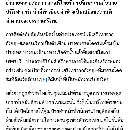
อำนวยความสะดวก แก่เสรีไทยที่มาปรึกษางานกับนาย
ปรีดี ศาลาริมน้ำที่ทำเนียบท่าช้างเป็นเสมือนสถานที่
ทำงานของบรรดาเสรีไทย
การติดต่อกับสัมพันธมิตรในต่างประเทศนั้นมีเสรีไทยจาก
อังกฤษและอเมริกาเป็นตัวเชื่อม บางคนกระโดดร่มเข้ามาใน
ประเทศ บางคนเข้ามาทางเรือดำน้ำ แล้วขึ้นชายฝั่งแถว
เพชรบุรี - ประจวบคีรีขันธ์ หรือทางภาคใต้แถวจังหวัดระนอง
อย่างเช่น คุณป๋วย อึ๊งภากรณ์ เสรีไทยจากอังกฤษที่มากระโดด
ร่มที่จังหวัดชัยนาท
[5]
ก็มีหน้าที่เป็นพนักงานรับส่งวิทยุ
หลังจากถูกตำรวจไทยจับกุมและนำตัวมากรุงเทพฯ หลวงอดุล
เดชจรัส อธิบดีกรมตำรวจในขณะนั้น ซึ่งก็เป็นเสรีไทยด้วยเช่น
กัน ได้เปิดโอกาสให้คุณป๋วยทำหน้าที่พนักงานวิทยุติดต่อกับ
ฝ่ายสัมพันธมิตรภายใต้การควบคุมของตำรวจไทย แต่ในขั้นต้น
สัมพันธมิตรต้องการตรวจสอบว่าคุณป๋วยมิได้ถูกญี่ปุ่นบังคับให้