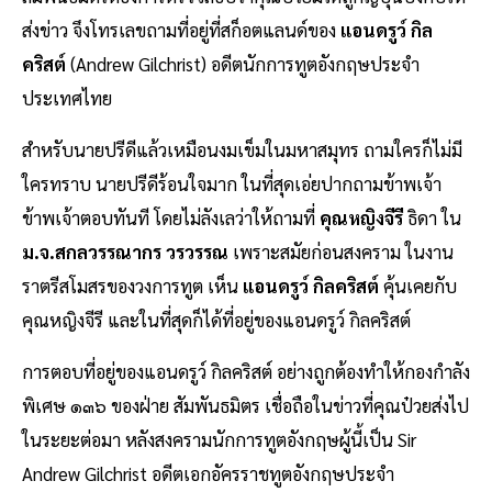
ส่งข่าว จึงโทรเลขถามที่อยู่ที่สก็อตแลนด์ของ
แอนดรูว์ กิล
คริสต์
(Andrew Gilchrist) อดีตนักการทูตอังกฤษประจำ
ประเทศไทย
สำหรับนายปรีดีแล้วเหมือนงมเข็มในมหาสมุทร ถามใครก็ไม่มี
ใครทราบ นายปรีดีร้อนใจมาก ในที่สุดเอ่ยปากถามข้าพเจ้า
ข้าพเจ้าตอบทันที โดยไม่ลังเลว่าให้ถามที่
คุณหญิงจีรี
ธิดา ใน
ม.จ.สกลวรรณากร วรวรรณ
เพราะสมัยก่อนสงคราม ในงาน
ราตรีสโมสรของวงการทูต เห็น
แอนดรูว์ กิลคริสต์
คุ้นเคยกับ
คุณหญิงจีรี และในที่สุดก็ได้ที่อยู่ของแอนดรูว์ กิลคริสต์
การตอบที่อยู่ของแอนดรูว์ กิลคริสต์ อย่างถูกต้องทำให้กองกำลัง
พิเศษ ๑๓๖ ของฝ่าย สัมพันธมิตร เชื่อถือในข่าวที่คุณป๋วยส่งไป
ในระยะต่อมา หลังสงครามนักการทูตอังกฤษผู้นี้เป็น Sir
Andrew Gilchrist อดีตเอกอัครราชทูตอังกฤษประจำ