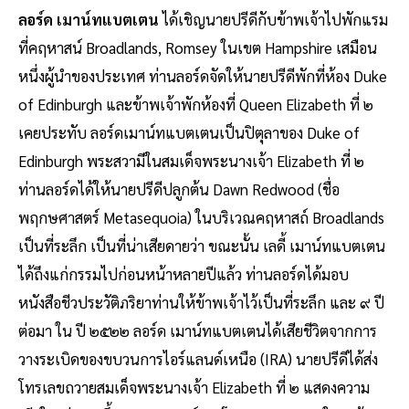
ลอร์ด เมาน์ทแบตเตน
ได้เชิญนายปรีดีกับข้าพเจ้าไปพักแรม
ที่คฤหาสน์ Broadlands, Romsey ในเขต Hampshire เสมือน
หนึ่งผู้นำของประเทศ ท่านลอร์ดจัดให้นายปรีดีพักที่ห้อง Duke
of Edinburgh และข้าพเจ้าพักห้องที่ Queen Elizabeth ที่ ๒
เคยประทับ ลอร์ดเมาน์ทแบตเตนเป็นปิตุลาของ Duke of
Edinburgh พระสวามีในสมเด็จพระนางเจ้า Elizabeth ที่ ๒
ท่านลอร์ดได้ให้นายปรีดีปลูกต้น Dawn Redwood (ชื่อ
พฤกษศาสตร์ Metasequoia) ในบริเวณคฤหาสถ์ Broadlands
เป็นที่ระลึก เป็นที่น่าเสียดายว่า ขณะนั้น เลดี้ เมาน์ทแบตเตน
ได้ถึงแก่กรรมไปก่อนหน้าหลายปีแล้ว ท่านลอร์ดได้มอบ
หนังสือชีวประวัติภริยาท่านให้ข้าพเจ้าไว้เป็นที่ระลึก และ ๙ ปี
ต่อมา ใน ปี ๒๕๒๒ ลอร์ด เมาน์ทแบตเตนได้เสียชีวิตจากการ
วางระเบิดของขบวนการไอร์แลนด์เหนือ (IRA) นายปรีดีได้ส่ง
โทรเลขถวายสมเด็จพระนางเจ้า Elizabeth ที่ ๒ แสดงความ