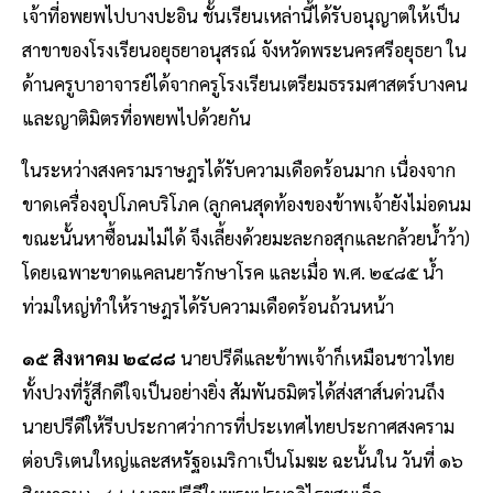
เจ้าที่อพยพไปบางปะอิน ชั้นเรียนเหล่านี้ได้รับอนุญาตให้เป็น
สาขาของโรงเรียนอยุธยาอนุสรณ์ จังหวัดพระนครศรีอยุธยา ใน
ด้านครูบาอาจารย์ได้จากครูโรงเรียนเตรียมธรรมศาสตร์บางคน
และญาติมิตรที่อพยพไปด้วยกัน
ในระหว่างสงครามราษฎรได้รับความเดือดร้อนมาก เนื่องจาก
ขาดเครื่องอุปโภคบริโภค (ลูกคนสุดท้องของข้าพเจ้ายังไม่อดนม
ขณะนั้นหาซื้อนมไม่ได้ จึงเลี้ยงด้วยมะละกอสุกและกล้วยน้ำว้า)
โดยเฉพาะขาดแคลนยารักษาโรค และเมื่อ พ.ศ. ๒๔๘๕ น้ำ
ท่วมใหญ่ทำให้ราษฎรได้รับความเดือดร้อนถ้วนหน้า
๑๕ สิงหาคม ๒๔๘๘
นายปรีดีและข้าพเจ้าก็เหมือนชาวไทย
ทั้งปวงที่รู้สึกดีใจเป็นอย่างยิ่ง สัมพันธมิตรได้ส่งสาส์นด่วนถึง
นายปรีดีให้รีบประกาศว่าการที่ประเทศไทยประกาศสงคราม
ต่อบริเตนใหญ่และสหรัฐอเมริกาเป็นโมฆะ ฉะนั้นใน วันที่ ๑๖