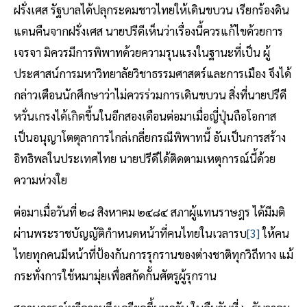
ฝรั่งเศส รัฐบาลได้ปลุกระดมชาวไทยให้เดินขบวน เรียกร้องดิน
แดนคืนจากฝรั่งเศส นายปรีดีเห็นว่าเรื่องนี้ควรแก้ไขด้วยการ
เจรจา มิควรมีการพิพาทด้วยความรุนแรงในฐานะที่เป็น ผู้
ประศาสน์การมหาวิทยาลัยวิชาธรรมศาสตร์และการเมือง จึงได้
กล่าวเตือนนักศึกษาว่าไม่ควรร่วมการเดินขบวน สิ่งที่นายปรีดี
หวั่นเกรงได้เกิดขึ้นในอีกสองเดือนต่อมาเมื่อญี่ปุ่นถือโอกาส
เป็นอนุญาโตตุลาการไกล่เกลี่ยกรณีพิพาทนี้ อันเป็นการสร้าง
อิทธิพลในประเทศไทย นายปรีดีได้ติดตามเหตุการณ์นี้ด้วย
ความห่วงใย
ต่อมาเมื่อวันที่ ๒๘ สิงหาคม ๒๔๘๔ สภาผู้แทนราษฎร ได้มีมติ
ผ่านพระราชบัญญัติกำหนดหน้าที่คนไทยในเวลารบ
[3]
ให้คน
ไทยทุกคนมีหน้าที่ป้องกันการรุกรานของต่างชาติทุกวิถีทาง แม้
กระทั่งการใช้หมามุ่ยเพื่อสกัดกั้นศัตรูผู้รุกราน