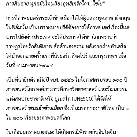
การสืบสาย ทุกสมัยไทยเรืองฤทธิเกริกไกร...ไชโย”
การที่ภาพยนตร์พระเจ้าช้างเผือกได้ให้ผู้แสดงพูดภาษาอังกฤษ
ในฟิล์มนั้น เป็นเพราะนายปรีดีต้องการให้ภาพยนตร์เรื่องนี้เผย
แพร่ไปยังต่างประเทศ จะได้ประกาศให้ชาวโลกทราบว่า
ราษฎรไทยรักสันติภาพ คัดค้านสงคราม หลังจากถ่ายทำเสร็จ
ได้นำออกฉายครั้งแรกที่นิวยอร์ก สิงคโปร์ และกรุงเทพฯ เมื่อ
วันที่ ๔ เมษายน ๒๔๘๔
เป็นที่น่ายินดีว่าเมื่อปี พ.ศ. ๒๕๔๐ ในโอกาสครบรอบ ๑๐๐ ปี
ภาพยนตร์โลก องค์การการศึกษาวิทยาศาสตร์ และวัฒนธรรม
แห่งสหประชาชาติ หรือ ยูเนสโก (UNESCO) ได้จัดให้
ภาพยนตร์
พระเจ้าช้างเผือก
ซึ่งเป็นมรดกของชาติไทย เป็น ๑
ใน ๑๐๐ เรื่องของภาพยนตร์โลก
ในเดือนมกราคม ๒๔๘๔ ได้เกิดกรณีพิพาทกับอินโดจีน