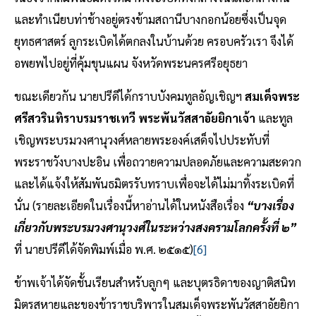
และทำเนียบท่าช้างอยู่ตรงข้ามสถานีบางกอกน้อยซึ่งเป็นจุด
ยุทธศาสตร์ ลูกระเบิดได้ตกลงในบ้านด้วย ครอบครัวเรา จึงได้
อพยพไปอยู่ที่คุ้มขุนแผน จังหวัดพระนครศรีอยุธยา
ขณะเดียวกัน นายปรีดีได้กราบบังคมทูลอัญเชิญฯ
สมเด็จพระ
ศรีสวรินทิราบรมราชเทวี พระพันวัสสาอัยยิกาเจ้า
และทูล
เชิญพระบรมวงศานุวงศ์หลายพระองค์เสด็จไปประทับที่
พระราชวังบางปะอิน เพื่อถวายความปลอดภัยและความสะดวก
และได้แจ้งให้สัมพันธมิตรรับทราบเพื่อจะได้ไม่มาทิ้งระเบิดที่
นั่น (รายละเอียดในเรื่องนี้หาอ่านได้ในหนังสือเรื่อง
“บางเรื่อง
เกี่ยวกับพระบรมวงศานุวงศ์ในระหว่างสงครามโลกครั้งที่ ๒”
ที่ นายปรีดีได้จัดพิมพ์เมื่อ พ.ศ. ๒๕๑๕)
[6]
ข้าพเจ้าได้จัดชั้นเรียนสำหรับลูกๆ และบุตรธิดาของญาติสนิท
มิตรสหายและของข้าราชบริพารในสมเด็จพระพันวัสสาอัยยิกา