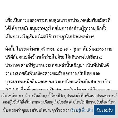
เพื่อเป็นการแสดงความขอบคุณบรรดาประเทศสัมพันธมิตรที่
ได้ให้การสนับสนุนราษฎรไทยในการต่อต้านผู้รุกราน อีกทั้ง
เป็นการเจริญสันถวไมตรีกับราษฎรในประเทศต่างๆ
ดังนั้น ในระหว่างพฤศจิกายน ๒๔๘๙ - กุมภาพันธ์ ๒๔๙๐ นาย
ปรีดีกับคณะซึ่งข้าพเจ้าร่วมไปด้วย ได้เดินทางไปเยือน ๙
ประเทศ ตามที่รัฐบาลประเทศเหล่านั้นเชิญมา เป็นที่น่ายินดี
ว่าประเทศสัมพันธมิตรต่างยอมรับเอกราชอธิปไตย และ
บูรณภาพเหนือดินแดนของประเทศไทยเครื่องบินสายการบิน
P.O.A.S. ซึ่งเพิ่งจะทดลองเปิดสายการบินนำนายปรีดีและคณะ
เว็บไซต์ของเรามีการจัดเก็บคุกกี้ โดยมีวัตถุประสงค์เพื่อพัฒนาประสบการณ์
ไปเยือนสาธารณรัฐจีนเป็นประเทศแรก
ของผู้ใช้ให้ดียิ่งขึ้น หากคุณเรียกดูเว็บไซต์ต่อไปโดยไม่มีการปรับตั้งค่าใดๆ
ที่กรุงนานกิงนครหลวง
นายพลเจียงไคเช็ก
กับ
มาดามซ่ง
นั้น แสดงว่าคุณยอมรับนโยบายคุกกี้ของเรา
เรียนรู้เพิ่มเติม
ฉันยอมรับ