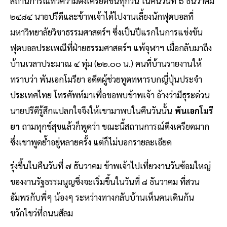
สถานการณ์ทวีความตึงเครียดขึ้นทุกวัน ในคืนวันที่ ๖ ธันวาคม
๒๔๘๔ นายปรีดีและข้าพเจ้าได้ไปงานเลี้ยงนักฟุตบอลที่
มหาวิทยาลัยวิชาธรรมศาสตร์ฯ ซึ่งเป็นปีแรกในการแข่งขัน
ฟุตบอลประเพณีที่ฝ่ายธรรมศาสตร์ฯ แพ้จุฬาฯ เมื่อกลับมาถึง
บ้านเวลาประมาณ ๔ ทุ่ม (๒๒.๐๐ น.) คนที่บ้านรายงานให้
ทราบว่า พันเอกโมรียา อดีตผู้ช่วยทูตทหารบกญี่ปุ่นประจำ
ประเทศไทย โทรศัพท์มาเพื่อขอพบข้าพเจ้า อ้างว่ามีธุระด่วน
นายปรีดีรู้สึกแปลกใจจึงให้เขามาพบในคืนวันนั้น
พันเอกโมรี
ยา
ถามทุกข์สุขแล้วก็พูดว่า ขณะนี้สถานการณ์ตึงเครียดมาก
ซึ่งเขาพูดย้ำอยู่หลายครั้ง แต่ก็ไม่บอกรายละเอียด
รุ่งขึ้นในคืนวันที่ ๗ ธันวาคม ข้าพเจ้าไปเที่ยวงานวันซ้อมใหญ่
ของงานรัฐธรรมนูญซึ่งจะเริ่มขึ้นในวันที่ ๘ ธันวาคม ที่สวน
อัมพรกับพี่ๆ น้องๆ ระหว่างทางกลับบ้านเห็นคนเดินกัน
ขวักไขว่ที่ถนนสีลม