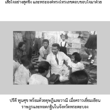
เสียใจอย่างสุดซึ้ง และพระองค์ทรงโทรเลขตอบขอบใจมาด้วย
ปรีดี พูนศุข พร้อมด้วยดุษฎีและวาณี เมื่อคราวเยี่ยมเยียน
ราษฎรและทอดกฐินในจังหวัดพระตะบอง