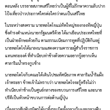
ตอนหลัง บรรยายสภาพเสรีไทยว่าเป็นผู้ที่ไม่รักษาความลับปาก
โป้งเที่ยวป่าวประกาศใครต่อใครว่าตนเป็นเสรีไทย
ในระหว่างสงคราม นายพลโตโจแม่ทัพใหญ่ของกองทัพญี่ปุ่น
ซึ่งดำรงตำแหน่งนายกรัฐมนตรีด้วย ได้มาเยือนประเทศไทยที่
เป็นฝ่ายอักษะด้วยกัน ตามธรรมเนียมการทูตที่ปฏิบัติกันอยู่
นายพลโตโจได้มาลงนามแสดงความคารวะผู้สำเร็จราชการ
แทนพระองค์ ที่ทำเนียบท่าช้างด้วยความอยากรู้อยากเห็น
ศาลาริมน้ำทรงกูบช้าง
นายพลโตโจกับคณะได้เดินไปชมทัศนียภาพ ศาลาริมน้ำริมฝั่ง
เจ้าพระยา ข้าพเจ้าไม่ทราบว่า นายพลโตโจจะรู้หรือไม่ว่า
ทำเนียบท่าช้างเป็นศูนย์กลางของขบวนการเสรีไทย และนาย
ปรีดีเป็นหัวหน้าขบวนการต่อต้านญี่ปุ่น
เนื่องจากสัมพันธมิตรได้มาทิ้งระเบิดทั้งกลางวันและกลางคืน