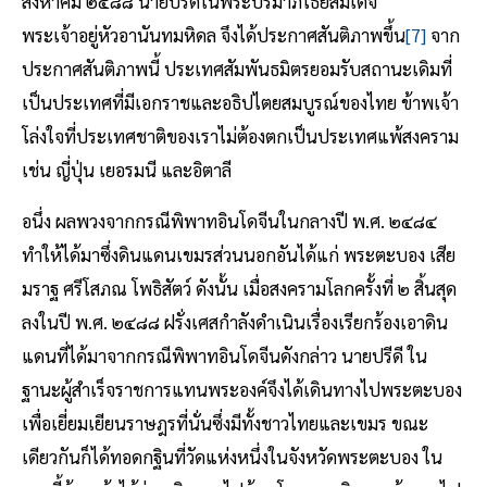
สิงหาคม ๒๔๘๘ นายปรีดีในพระปรมาภิไธยสมเด็จ
พระเจ้าอยู่หัวอานันทมหิดล จึงได้ประกาศสันติภาพขึ้น
[7]
จาก
ประกาศสันติภาพนี้ ประเทศสัมพันธมิตรยอมรับสถานะเดิมที่
เป็นประเทศที่มีเอกราชและอธิปไตยสมบูรณ์ของไทย ข้าพเจ้า
โล่งใจที่ประเทศชาติของเราไม่ต้องตกเป็นประเทศแพ้สงคราม
เช่น ญี่ปุ่น เยอรมนี และอิตาลี
อนึ่ง ผลพวงจากกรณีพิพาทอินโดจีนในกลางปี พ.ศ. ๒๔๘๔
ทำให้ได้มาซึ่งดินแดนเขมรส่วนนอกอันได้แก่ พระตะบอง เสีย
มราฐ ศรีโสภณ โพธิสัตว์ ดังนั้น เมื่อสงครามโลกครั้งที่ ๒ สิ้นสุด
ลงในปี พ.ศ. ๒๔๘๘ ฝรั่งเศสกำลังดำเนินเรื่องเรียกร้องเอาดิน
แดนที่ได้มาจากกรณีพิพาทอินโดจีนดังกล่าว นายปรีดี ใน
ฐานะผู้สำเร็จราชการแทนพระองค์จึงได้เดินทางไปพระตะบอง
เพื่อเยี่ยมเยียนราษฎรที่นั่นซึ่งมีทั้งชาวไทยและเขมร ขณะ
เดียวกันก็ได้ทอดกฐินที่วัดแห่งหนึ่งในจังหวัดพระตะบอง ใน