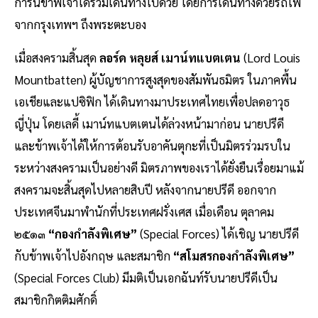
การนี้ข้าพเจ้าได้ร่วมเดินทางไปด้วย โดยการเดินทางด้วยรถไฟ
จากกรุงเทพฯ ถึงพระตะบอง
เมื่อสงครามสิ้นสุด
ลอร์ด หลุยส์ เมาน์ทแบตเตน
(Lord Louis
Mountbatten) ผู้บัญชาการสูงสุดของสัมพันธมิตร ในภาคพื้น
เอเชียและแปซิฟิก ได้เดินทางมาประเทศไทยเพื่อปลดอาวุธ
ญี่ปุ่น โดยเลดี้ เมาน์ทแบตเตนได้ล่วงหน้ามาก่อน นายปรีดี
และข้าพเจ้าได้ให้การต้อนรับอาคันตุกะที่เป็นมิตรร่วมรบใน
ระหว่างสงครามเป็นอย่างดี มิตรภาพของเราได้ยั่งยืนเรื่อยมาแม้
สงครามจะสิ้นสุดไปหลายสิบปี หลังจากนายปรีดี ออกจาก
ประเทศจีนมาพำนักที่ประเทศฝรั่งเศส เมื่อเดือน ตุลาคม
๒๕๑๓
“กองกำลังพิเศษ”
(Special Forces) ได้เชิญ นายปรีดี
กับข้าพเจ้าไปอังกฤษ และสมาชิก
“สโมสรกองกำลังพิเศษ”
(Special Forces Club) มีมติเป็นเอกฉันท์รับนายปรีดีเป็น
สมาชิกกิตติมศักดิ์