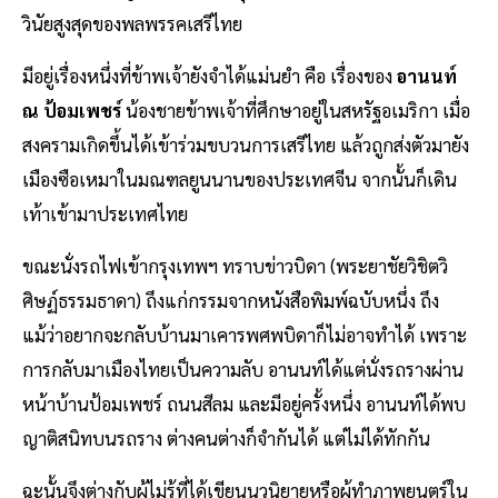
วินัยสูงสุดของพลพรรคเสรีไทย
มีอยู่เรื่องหนึ่งที่ข้าพเจ้ายังจำได้แม่นยำ คือ เรื่องของ
อานนท์
ณ ป้อมเพชร์
น้องชายข้าพเจ้าที่ศึกษาอยู่ในสหรัฐอเมริกา เมื่อ
สงครามเกิดขึ้นได้เข้าร่วมขบวนการเสรีไทย แล้วถูกส่งตัวมายัง
เมืองซือเหมาในมณฑลยูนนานของประเทศจีน จากนั้นก็เดิน
เท้าเข้ามาประเทศไทย
ขณะนั่งรถไฟเข้ากรุงเทพฯ ทราบข่าวบิดา (พระยาชัยวิชิตวิ
ศิษฏ์ธรรมธาดา) ถึงแก่กรรมจากหนังสือพิมพ์ฉบับหนึ่ง ถึง
แม้ว่าอยากจะกลับบ้านมาเคารพศพบิดาก็ไม่อาจทำได้ เพราะ
การกลับมาเมืองไทยเป็นความลับ อานนท์ได้แต่นั่งรถรางผ่าน
หน้าบ้านป้อมเพชร์ ถนนสีลม และมีอยู่ครั้งหนึ่ง อานนท์ได้พบ
ญาติสนิทบนรถราง ต่างคนต่างก็จำกันได้ แต่ไม่ได้ทักกัน
ฉะนั้นจึงต่างกับผู้ไม่รู้ที่ได้เขียนนวนิยายหรือผู้ทำภาพยนตร์ใน