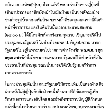
หลังจากกองทัพญี่ปุ่นบุกไทยแล้วจึงทราบว่าเป็นชาวญี่ปุ่นที่
เข้ามาประกอบอาชีพบังหน้าในเมืองไทย เป็นช่างตัดผมบ้าง
ช่างถ่ายรูปบ้าง หมอฟันบ้าง ฯลฯ หน้าที่ของบุคคลเหล่านี้คือทำ
หน้าที่จารกรรม และในคืนวันนั้นเวลาประมาณสองยาม
(๒๔.๐๐ น.) ได้มีโทรศัพท์จากวังสวนกุหลาบ เชิญนายปรีดีไป
ประชุมคณะรัฐมนตรี ในช่วงที่จอมพล ป. พิบูลสงคราม นายก
รัฐมนตรีไม่อยู่ในพระนครไปราชการต่างจังหวัด
พล.ต.อ. อดุล
อดุลเดชจรัส
ซึ่งรักษาการแทนนายกรัฐมนตรีได้ทำหน้าที่เป็น
ประธานในที่ประชุม ขณะนั้นนายปรีดีเป็นรัฐมนตรีว่าการ
กระทรวงการคลัง
ในการประชุมคืนนั้น คณะรัฐมนตรีมีความเห็นเป็นสองฝ่าย คือ
ฝ่ายหนึ่งไม่สู้ญี่ปุ่นกับอีกฝ่ายหนึ่งคือนายปรีดี ต้องการสู้เพื่อ
รักษาเอกราชและอธิปไตย และอ้างถึงพระราชบัญญัติกำหนด
หน้าที่คนไทยในเวลารบว่า หากประเทศไทยถูกรุกรานจากศัตรู