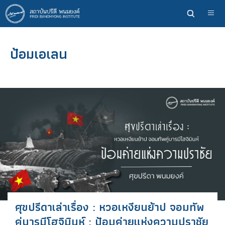
ข้าม
ไป
ยัง
เนื้อหา
ป้อมเอเลน
หลัก
ศุขปรีดาเล่าเรื่อง : หวอเหงียนย้าป จอมทัพ
คู่บารมีโฮจิมินห์ : ป้อมค่ายแห่งความปราชัย