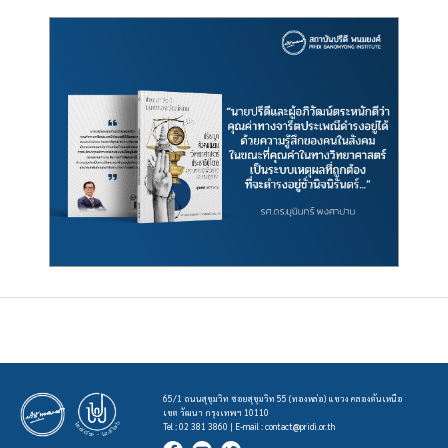
65/1 ถนนสุขุมวิท ซอยสุขุมวิท 55 (ทองหล่อ) แขวง คลองตันเหนือ
เขต วัฒนา กรุงเทพฯ 10110
Tel : 02 381 3860 | E-mail :
contact@pridi.or.th